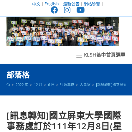
跳
｜
中文
｜
English
｜
最新公告
｜
網站導覽
｜
轉
至
主
要
內
容
KLSH基中首頁選單
部落格
>
2022 年
>
12 月
>
6 日
>
行政單位
>
人事室
>
[訊息轉知]國立屏東大學
[訊息轉知]國立屏東大學國際
事務處訂於111年12月8日(星