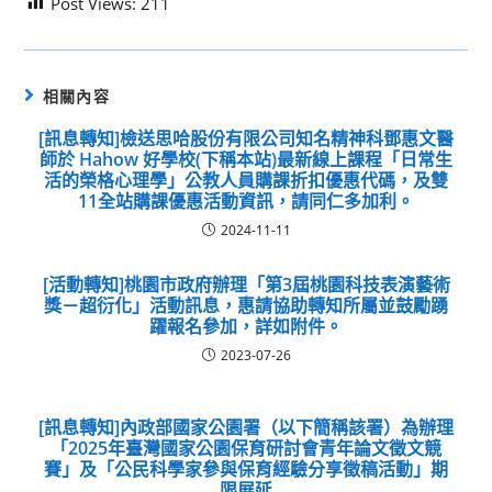
Post Views:
211
相關內容
[訊息轉知]檢送思哈股份有限公司知名精神科鄧惠文醫
師於 Hahow 好學校(下稱本站)最新線上課程「日常生
活的榮格心理學」公教人員購課折扣優惠代碼，及雙
11全站購課優惠活動資訊，請同仁多加利。
2024-11-11
[活動轉知]桃園市政府辦理「第3屆桃園科技表演藝術
獎－超衍化」活動訊息，惠請協助轉知所屬並鼓勵踴
躍報名參加，詳如附件。
2023-07-26
[訊息轉知]內政部國家公園署（以下簡稱該署）為辦理
「2025年臺灣國家公園保育研討會青年論文徵文競
賽」及「公民科學家參與保育經驗分享徵稿活動」期
限展延