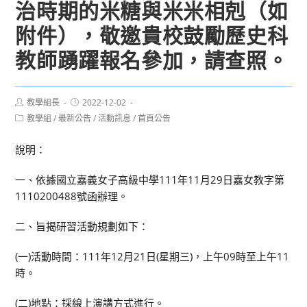
治時期的米糖與米米相剋（如
附件），敬邀貴校鼓勵歷史科
教師踴躍報名參加，請查照。
Post
Post
教學組長
2022-12-02
author:
published:
Post
教學組
/
最新公告
/
活動訊息
/
首頁公告
category:
說明：
一、依據國立嘉義女子高級中學111年11月29日嘉女教字第
1110200488號函辦理。
二、旨揭研習活動規劃如下：
(一)活動時間：111年12月21日(星期三)，上午09時至上午11
時。
(二)地點：採線上演講方式進行。