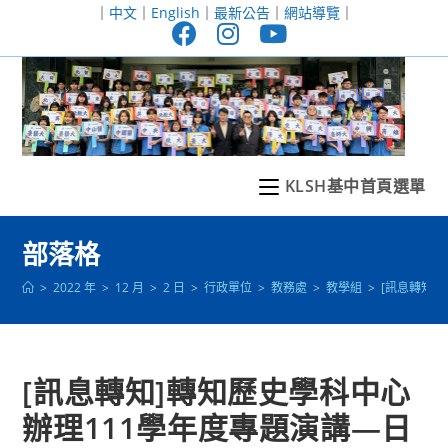
跳
｜
中文
｜
English
｜
最新公告
｜
網站導覽
｜
轉
至
主
要
內
容
KLSH基中首頁選單
部落格
>
2022 年
>
12 月
>
2 日
>
行政單位
>
教務處
>
教學組
>
[訊息轉知
[訊息轉知]轉知歷史學科中心
辦理111學年度專題演講—日