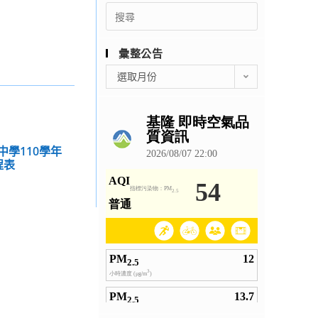
Search
for:
彙整公告
彙
選取月份
整
公
告
中學110學年
程表