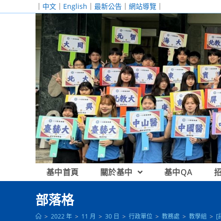
跳
｜
中文
｜
English
｜
最新公告
｜
網站導覽
｜
轉
至
主
要
內
容
基中首頁
關於基中
基中QA
部落格
>
2022 年
>
11 月
>
30 日
>
行政單位
>
教務處
>
教學組
>