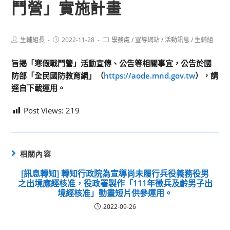
鬥營」實施計畫
Post
Post
Post
生輔組長
2022-11-28
學務處
/
宣導網站
/
活動訊息
/
生輔組
author:
published:
category:
旨揭「寒假戰鬥營」活動宣傳、公告等相關事宜，公告於國
防部「全民國防教育網」（
https://aode.mnd.gov.tw
），請
逕自下載運用。
Post Views:
219
相關內容
[訊息轉知] 轉知行政院為宣導尚未履行兵役義務役男
之出境應經核准，役政署製作「111年徵兵及齡男子出
境經核准」動畫短片供參運用。
2022-09-26