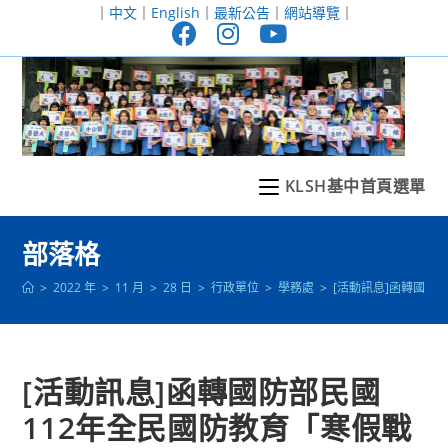
跳
｜
中文
｜
English
｜
最新公告
｜
網站導覽
｜
轉
至
主
要
內
容
KLSH基中首頁選單
部落格
>
2022 年
>
11 月
>
28 日
>
行政單位
>
學務處
>
[活動訊息]函轉國防
[活動訊息]函轉國防部民國
112年全民國防教育「寒假戰