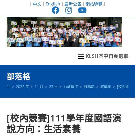
跳
｜
中文
｜
English
｜
最新公告
｜
網站導覽
｜
轉
至
主
要
內
容
KLSH基中首頁選單
部落格
>
2022 年
>
11 月
>
25 日
>
行政單位
>
教務處
>
教學組
>
[校內競賽
[校內競賽]111學年度國語演
說方向：生活素養