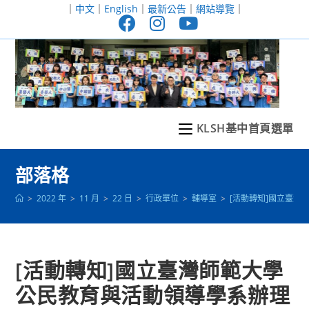
跳
｜
中文
｜
English
｜
最新公告
｜
網站導覽
｜
轉
至
主
要
內
容
KLSH基中首頁選單
部落格
>
2022 年
>
11 月
>
22 日
>
行政單位
>
輔導室
>
[活動轉知]國立臺灣
[活動轉知]國立臺灣師範大學
公民教育與活動領導學系辦理