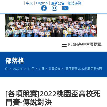
跳
｜
中文
｜
English
｜
最新公告
｜
網站導覽
｜
轉
至
主
要
內
容
KLSH基中首頁選單
部落格
>
2022 年
>
11 月
>
3 日
>
首頁公告
>
[各項競賽]2022桃園盃高校死鬥
[各項競賽]2022桃園盃高校死
鬥賽-傳說對決