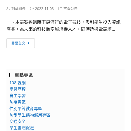
少
中
Post
Post
Post
訓育組長
不
2022-11-03
首頁公告
生
author:
published:
category:
了
個
一、本競賽透過時下最流行的電子競技，吸引學生投入資訊
你！
人
產業，為未來的科技航空城培養人才，同時透過電競培...
填
詩
心
歌
[各
閱讀全文
得
國
項
拿
語
競
好
朗
賽]2022
禮
讀
桃
活
重點專區
簡
園
動
報
108 課綱
盃
比
學習歷程
高
自主學習
賽」，
校
防疫專區
請
死
性別平等教育專區
惠
鬥
防制學生藥物濫用專區
予
賽-
交通安全
公
傳
學生團體保險