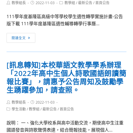
Post
Post
Post
教學組長
2022-11-03
教學組
/
最新公告
/
首頁公告
author:
published:
category:
111學年度基隆區高級中等學校學生適性轉學實施計畫-公告
版下載 111學年度基隆區適性輔導轉學行事曆...
[訊
閱讀全文
息
轉
知]111
[訊息轉知]本校華語文教學學系辦理
學
「2022年高中生個人詩歌國語朗讀簡
年
度
報比賽」，請惠予公告周知及鼓勵學
基
生踴躍參加，請查照。
隆
區
Post
Post
教學組長
2022-11-03
author:
published:
適
Post
學生活動
/
教學組
/
最新公告
/
首頁公告
category:
性
輔
說明： 一、強化大學校系與高中活動交流，期使高中生注重
導
國語發音與詩歌聲情表達，結合簡報技能，展現個人...