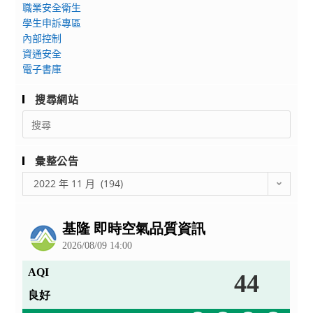
告
說
職業安全衛生
周
對
學生申訴專區
知
決
內部控制
及
資通安全
鼓
電子書庫
勵
搜尋網站
學
Search
生
for:
踴
躍
彙整公告
參
彙
2022 年 11 月 (194)
加，
整
請
公
查
告
照。