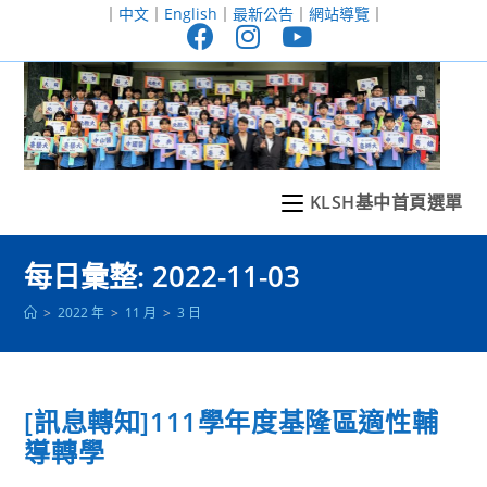
跳
｜
中文
｜
English
｜
最新公告
｜
網站導覽
｜
轉
至
主
要
內
容
KLSH基中首頁選單
每日彙整: 2022-11-03
>
2022 年
>
11 月
>
3 日
[訊息轉知]111學年度基隆區適性輔
導轉學