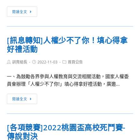
轉
[訊
學
閱讀全文
息
轉
知]
[訊息轉知]人權少不了你！填心得拿
本
好禮活動
校
華
Post
Post
Post
訓育組長
語
2022-11-03
首頁公告
author:
published:
category:
文
一、為鼓勵各界參與人權教育與交流相關活動，國家人權委
教
員會辦理「人權少不了你!」填心得拿好禮活動，廣邀...
學
學
[訊
閱讀全文
系
息
辦
轉
理
知]
「2022
[各項競賽]2022桃園盃高校死鬥賽-
人
年
傳說對決
權
高