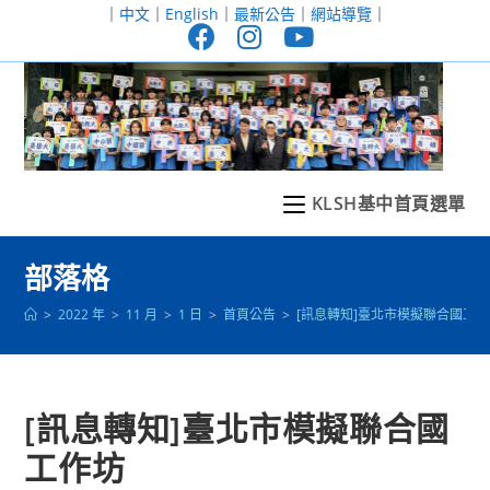
跳
｜
中文
｜
English
｜
最新公告
｜
網站導覽
｜
轉
至
主
要
內
容
KLSH基中首頁選單
部落格
>
2022 年
>
11 月
>
1 日
>
首頁公告
>
[訊息轉知]臺北市模擬聯合國工
[訊息轉知]臺北市模擬聯合國
工作坊