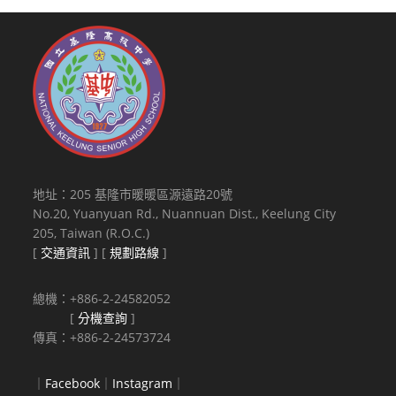
地址：205 基隆市暖暖區源遠路20號
No.20, Yuanyuan Rd., Nuannuan Dist., Keelung City
205, Taiwan (R.O.C.)
[
交通資訊
] [
規劃路線
]
總機：+886-2-24582052
[
分機查詢
]
傳真：+886-2-24573724
｜
Facebook
｜
Instagram
｜