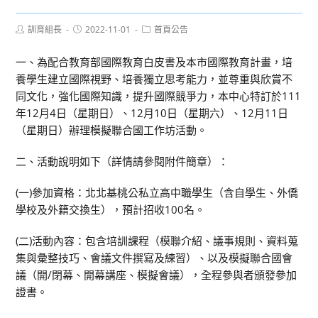
Post
Post
Post
訓育組長
2022-11-01
首頁公告
author:
published:
category:
一、為配合教育部國際教育白皮書及本市國際教育計畫，培
養學生建立國際視野、培養獨立思考能力，並尊重與欣賞不
同文化，強化國際知識，提升國際競爭力，本中心特訂於111
年12月4日（星期日）、12月10日（星期六）、12月11日
（星期日）辦理模擬聯合國工作坊活動。
二、活動說明如下（詳情請參閱附件簡章）：
(一)參加資格：北北基桃公私立高中職學生（含自學生、外僑
學校及外籍交換生），預計招收100名。
(二)活動內容：包含培訓課程（模聯介紹、議事規則、資料蒐
集與彙整技巧、會議文件撰寫及練習）、以及模擬聯合國會
議（開/閉幕、開幕講座、模擬會議），全程參與者頒發參加
證書。