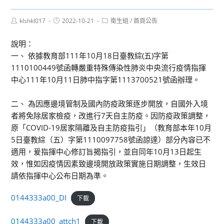
Post
Post
Post
klshkl017
2022-10-21
衛生組
/
首頁公告
author:
published:
category:
說明：
一、 依據教育部111年10月18日臺教綜(五)字第
1110100449號函轉嚴重特殊傳染性肺炎中央流行疫情指揮
中心111年10月11日肺中指字第1113700521號函辦理。
二、 為因應邊境管制及國內防疫政策逐步開放，自國外入境
者將免除居家檢疫，改進行7天自主防疫。因防疫政策調整，
原「COVID-19居家隔離及自主防疫指引」（教育部本年10月
5日臺教綜（五）字第1110097758號函諒達）部分內容已不
適用，爰指揮中心修訂旨揭指引，並自同年10月13日起生
效，惟如因疫情因素致邊境開放政策實施日期調整，生效日
請依指揮中心公布日期為準。
0144333a00_DI
下載
0144333a00_attch1
下載