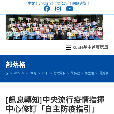
跳
｜
中文
｜
English
｜
最新公告
｜
網站導覽
｜
轉
至
主
要
內
容
KLSH基中首頁選單
部落格
>
2022 年
>
10 月
>
21 日
>
行政單位
>
學務處
>
衛生組
>
[訊息轉知
[訊息轉知]中央流行疫情指揮
中心修訂「自主防疫指引」