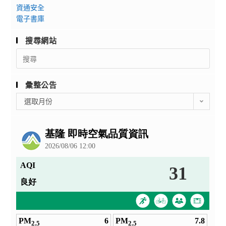
資通安全
電子書庫
搜尋網站
Search
for:
彙整公告
彙
選取月份
整
公
告