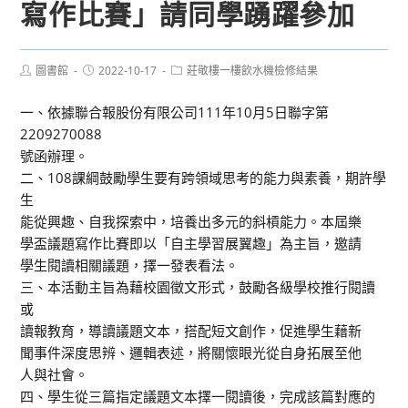
寫作比賽」請同學踴躍參加
Post
Post
Post
圖書館
2022-10-17
莊敬樓一樓飲水機檢修結果
author:
published:
category:
一、依據聯合報股份有限公司111年10月5日聯字第
2209270088
號函辦理。
二、108課綱鼓勵學生要有跨領域思考的能力與素養，期許學
生
能從興趣、自我探索中，培養出多元的斜槓能力。本屆樂
學盃議題寫作比賽即以「自主學習展翼趣」為主旨，邀請
學生閱讀相關議題，擇一發表看法。
三、本活動主旨為藉校園徵文形式，鼓勵各級學校推行閱讀
或
讀報教育，導讀議題文本，搭配短文創作，促進學生藉新
聞事件深度思辨、邏輯表述，將關懷眼光從自身拓展至他
人與社會。
四、學生從三篇指定議題文本擇一閱讀後，完成該篇對應的