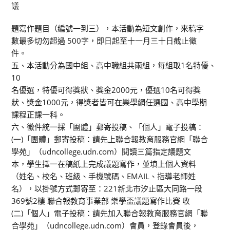
議
題寫作題目（編號一到三），本活動為短文創作，來稿字
數最多切勿超過 500字，即日起至十一月三十日截止徵
件。
五、本活動分為國中組、高中職組共兩組，每組取1名特優、
10
名優選，特優可得獎狀、獎金2000元，優選10名可得獎
狀、獎金1000元，得獎者皆可在樂學網任選國、高中學期
課程正課一科。
六、徵件統一採「團體」郵寄投稿、「個人」電子投稿：
(一)「團體」郵寄投稿：請先上聯合報教育服務官網「聯合
學苑」（udncollege.udn.com）閱讀三篇指定議題文
本，學生擇一在稿紙上完成議題寫作，並填上個人資料
（姓名、校名、班級、手機號碼、EMAIL、指導老師姓
名），以掛號方式郵寄至：221新北市汐止區大同路一段
369號2樓 聯合報教育事業部 樂學盃議題寫作比賽 收
(二)「個人」電子投稿：請先加入聯合報教育服務官網「聯
合學苑」（udncollege.udn.com）會員，登錄會員後，