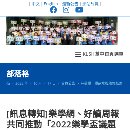
跳
｜
中文
｜
English
｜
最新公告
｜
網站導覽
｜
轉
至
主
要
內
容
KLSH基中首頁選單
部落格
>
2022 年
>
10 月
>
17 日
>
首頁公告
>
莊敬樓一樓飲水機檢修結果
>
[訊息轉知]樂學網、好讀周報
共同推動「2022樂學盃議題