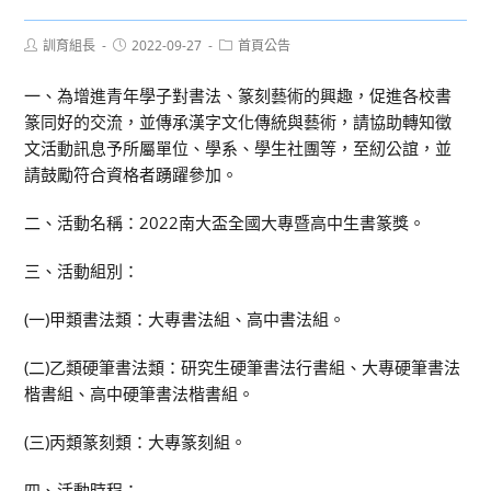
Post
Post
Post
訓育組長
2022-09-27
首頁公告
author:
published:
category:
一、為增進青年學子對書法、篆刻藝術的興趣，促進各校書
篆同好的交流，並傳承漢字文化傳統與藝術，請協助轉知徵
文活動訊息予所屬單位、學系、學生社團等，至紉公誼，並
請鼓勵符合資格者踴躍參加。
二、活動名稱：2022南大盃全國大專暨高中生書篆獎。
三、活動組別：
(一)甲類書法類：大專書法組、高中書法組。
(二)乙類硬筆書法類：研究生硬筆書法行書組、大專硬筆書法
楷書組、高中硬筆書法楷書組。
(三)丙類篆刻類：大專篆刻組。
四、活動時程：