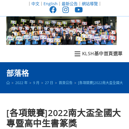
跳
｜
中文
｜
English
｜
最新公告
｜
網站導覽
｜
轉
至
主
要
內
容
KLSH基中首頁選單
部落格
>
2022 年
>
9 月
>
27 日
>
首頁公告
>
[各項競賽]2022南大盃全國大
[各項競賽]2022南大盃全國大
專暨高中生書篆獎