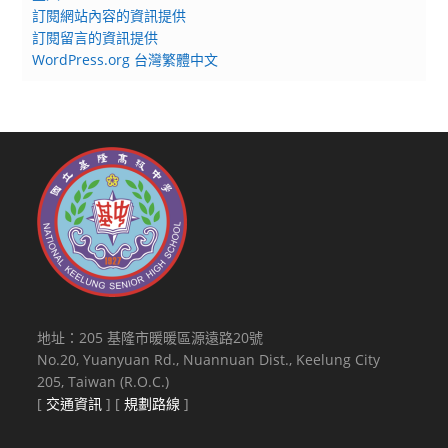
訂閱網站內容的資訊提供
訂閱留言的資訊提供
WordPress.org 台灣繁體中文
地址：205 基隆市暖暖區源遠路20號
No.20, Yuanyuan Rd., Nuannuan Dist., Keelung City
205, Taiwan (R.O.C.)
[
交通資訊
] [
規劃路線
]