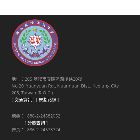
地址：205 基隆市暖暖區源遠路20號
No.20, Yuanyuan Rd., Nuannuan Dist., Keelung City
205, Taiwan (R.O.C.)
[
交通資訊
] [
規劃路線
]
總機：+886-2-24582052
[
分機查詢
]
傳真：+886-2-24573724