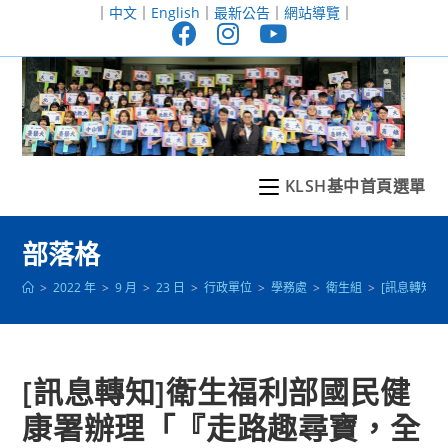
跳
｜
中文
｜
English
｜
最新公告
｜
網站導覽
｜
轉
至
主
要
內
容
KLSH基中首頁選單
部落格
>
2022 年
>
9 月
>
23 日
>
行政單位
>
學務處
>
衛生組
>
[訊息轉知
[訊息轉知]衛生福利部國民健
康署辦理「『走路趣尋寶，全