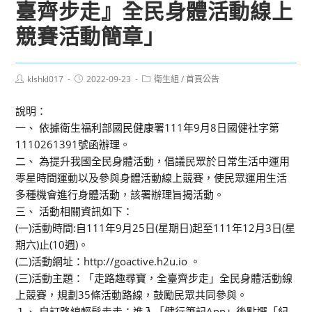
臺齊步走』全民身體活動線上
競賽活動簡章」
Post
Post
Post
klshkl017
2022-09-23
衛生組
/
首頁公告
author:
published:
category:
說明：
一、 依據衛生福利部國民健康署111年9月8日國健社字第
1110261391號函辦理。
二、 為提升我國全民身體活動，倡議民眾於日常生活中運用
零星時間運動以及參與身體活動線上競賽，使民眾運用生活
多種機會進行身體活動，該署辦理旨揭活動。
三、 活動相關資訊如下：
(一)活動時間:自111年9月25日(星期日)起至111年12月3日(星
期六)止(10週)。
(二)活動網址：http://goactive.h2u.io 。
(三)活動主題：「走路趣尋寶，全臺齊步走」全民身體活動線
上競賽，規劃35條活動路線，鼓勵民眾共同參與。
１、 自訂路線輕鬆走走：進入「健行筆記App」後點選「紀