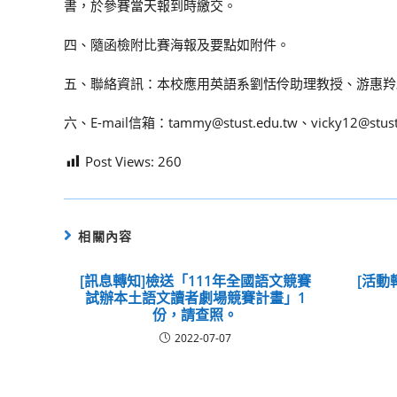
書，於參賽當天報到時繳交。
四、隨函檢附比賽海報及要點如附件。
五、聯絡資訊：本校應用英語系劉恬伶助理教授、游惠羚助教；電
六、E-mail信箱：tammy@stust.edu.tw、vicky12@stust
Post Views:
260
相關內容
[訊息轉知]檢送「111年全國語文競賽
[活動
試辦本土語文讀者劇場競賽計畫」1
份，請查照。
2022-07-07