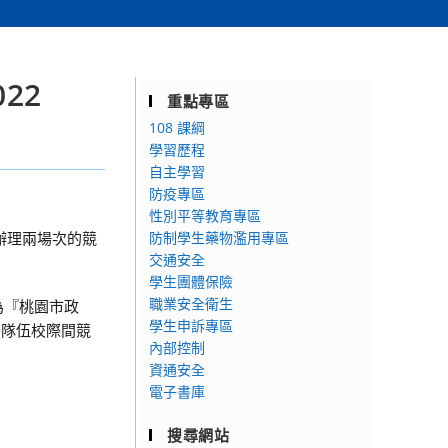
22
重點專區
108 課綱
學習歷程
自主學習
防疫專區
性別平等教育專區
辦理兩場次的競
防制學生藥物濫用專區
交通安全
學生團體保險
職業安全衛生
賽為『桃園市政
學生申訴專區
賽隊伍校際間競
內部控制
資通安全
電子書庫
搜尋網站