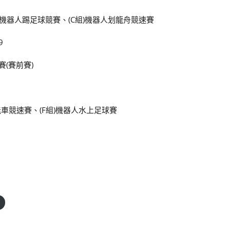
組)機器人踢足球競賽、(C組)機器人划龍舟競速賽
9
賽(賽前賽)
1智能車競速賽、(F組)機器人水上足球賽