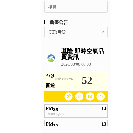
Search
for:
彙整公告
彙
選取月份
整
公
告