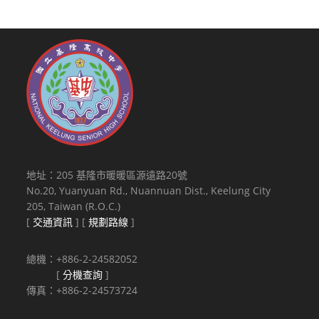
地址：205 基隆市暖暖區源遠路20號
No.20, Yuanyuan Rd., Nuannuan Dist., Keelung City
205, Taiwan (R.O.C.)
[
交通資訊
] [
規劃路線
]
總機：+886-2-24582052
[
分機查詢
]
傳真：+886-2-24573724