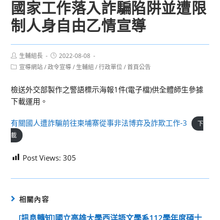
國家工作落入詐騙陷阱並遭限
制人身自由乙情宣導
Post
Post
生輔組長
2022-08-08
author:
published:
Post
宣導網站
/
政令宣導
/
生輔組
/
行政單位
/
首頁公告
category:
檢送外交部製作之警語標示海報1件(電子檔)供全體師生參據
下載運用。
有關國人遭詐騙前往柬埔寨從事非法博弈及詐欺工作-3
下
載
Post Views:
305
相關內容
[訊息轉知]國立高雄大學西洋語文學系112學年度碩士