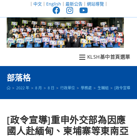
跳
｜
中文
｜
English
｜
最新公告
｜
網站導覽
｜
轉
至
主
要
內
容
KLSH基中首頁選單
部落格
>
2022 年
>
8 月
>
8 日
>
行政單位
>
學務處
>
生輔組
>
[政令宣導]
[政令宣導]重申外交部為因應
國人赴緬甸、柬埔寨等東南亞