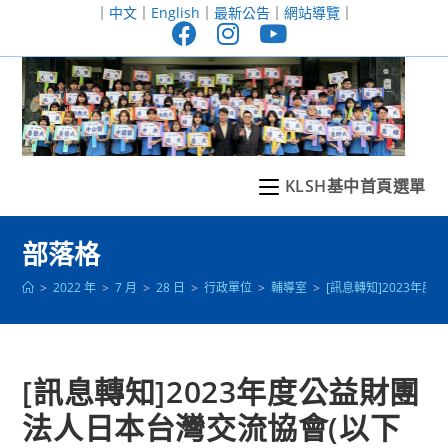
跳
｜
中文
｜
English
｜
最新公告
｜
網站導覽
｜
轉
至
主
要
內
容
KLSH基中首頁選單
部落格
>
2022 年
>
7 月
>
28 日
>
行政單位
>
輔導室
>
[訊息轉知]2023年
[訊息轉知]2023年度公益財團
法人日本台灣交流協會(以下