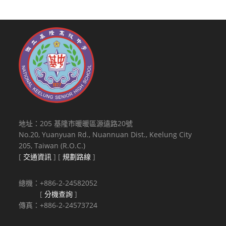
才
培
訓
班」
課
程
地址：205 基隆市暖暖區源遠路20號
No.20, Yuanyuan Rd., Nuannuan Dist., Keelung City
205, Taiwan (R.O.C.)
[
交通資訊
] [
規劃路線
]
總機：+886-2-24582052
[
分機查詢
]
傳真：+886-2-24573724