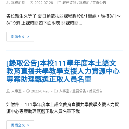
Post
Post
Post
試務組長
2022-07-28
教務資訊
/
試務組
/
首頁公告
author:
published:
category:
各位新生久等了 夏日動能扶弱課程將於8/1開課，維持8/1～
8/19週 上課時間如下面附表 開課時間...
[新
閱讀全文
生
相
關]110
[錄取公告]本校111學年度本土語文
學
教育直播共學教學支援人力資源中心
年
度
專案助理甄選正取人員名單
暑
期
Post
Post
Post
人事室
2022-07-28
人事室
/
重要公告
/
首頁公告
author:
published:
category:
會
如附件。 111學年度本土語文教育直播共學教學支援人力資
考
源中心專案助理甄選正取人員名單下載
C
扶
[錄
弱
閱讀全文