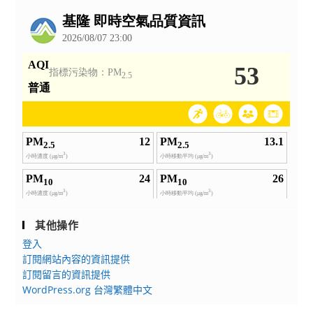
公
體
告
相
關
元
件
理
論
基
礎
與
實
作
班」
其他操作
及
登入
「跨
訂閱網站內容的資訊提供
境
訂閱留言的資訊提供
電
WordPress.org 台灣繁體中文
商
人