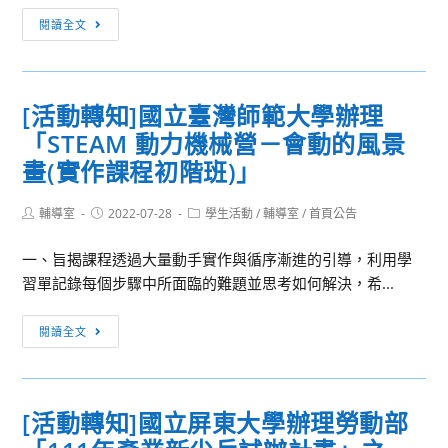
並
賽，
[訊
「高
閱讀全文
鼓
詳
息
中
勵
如
轉
生
所
附
知]2023
的
[活動轉知]國立臺灣師範大學辦理
屬
件。
年
電
報
「STEAM 動力機械營－會動的風景
度
動
名
公
車
畫(實作課程初階班)」
參
益
輛
加，
財
技
Post
Post
Post
輔導室
2022-07-28
學生活動
/
輔導室
/
首頁公告
author:
published:
category:
詳
團
術
如
一、旨揭課程透過大量動手實作與循序漸進的引導，利用學
法
體
附
習單記錄每個步驟中所面臨的難題並思考如何解決，希...
人
驗
件。
日
營」
[活
本
閱讀全文
動
台
轉
灣
知]
交
[活動轉知]國立屏東大學辦理勞動部
國
流
立