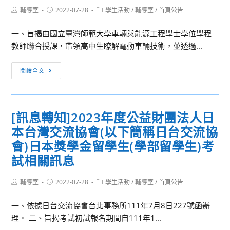
院
度
事
Post
Post
Post
輔導室
2022-07-28
十
學生活動
/
輔導室
/
首頁公告
主
專
項
author:
published:
category:
二
辦
題
如
一、旨揭由國立臺灣師範大學車輛與能源工程學士學位學程
屆
「2022
作
說
教師聯合授課，帶領高中生瞭解電動車輛技術，並透過...
高
藝
品
明，
中
起
競
請
[活
閱讀全文
職
進
賽-
轉
動
英
劇
特
知
轉
文
場-
教
指
知]
讀
[訊息轉知]2023年度公益財團法人日
舞
組」，
導
國
書
蹈
敬
老
本台灣交流協會(以下簡稱日台交流協
立
心
篇」，
邀
師
臺
會)日本獎學金留學生(學部留學生)考
得
請
貴
及
灣
試相關訊息
比
各
校
競
師
賽
校
師
賽
範
Post
Post
Post
輔導室
2022-07-28
學生活動
/
輔導室
/
首頁公告
協
生
員，
author:
published:
category:
大
助
參
請
學
一、依據日台交流協會台北事務所111年7月8日227號函辦
公
與
查
辦
理。 二、旨揭考試初試報名期間自111年1...
告
競
照。
理