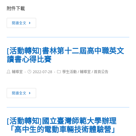
文
員
生」
讀
附件下載
名
大
者
單
轉
學
劇
閱讀全文
知
社
場
國
會
競
家
責
賽
[活動轉知]書林第十二屆高中職英文
表
任
流
讀書心得比賽
演
實
程
藝
踐
宣
Post
Post
Post
輔導室
2022-07-28
術
學生活動
/
輔導室
/
首頁公告
計
導
author:
published:
category:
中
畫
影
心
辦
片
[活
閱讀全文
臺
公
暨
動
中
室
競
轉
國
舉
賽
知]
家
辦
員
[活動轉知]國立臺灣師範大學辦理
書
歌
「111
注
「高中生的電動車輛技術體驗營」
林
劇
年
意
第