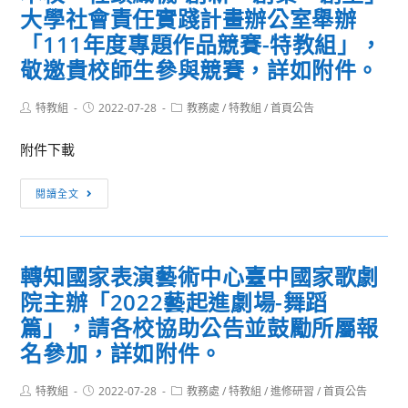
教
大學社會責任實踐計畫辦公室舉辦
關
學
中
「111年度專題作品競賽-特教組」，
支
華
敬邀貴校師生參與競賽，詳如附件。
援
民
人
國
Post
Post
Post
特教組
2022-07-28
教務處
/
特教組
/
首頁公告
力
author:
published:
category:
111
資
年
附件下載
源
全
中
本
國
閱讀全文
心
校
語
專
「社
文
案
頭
競
轉知國家表演藝術中心臺中國家歌劇
助
織
賽
院主辦「2022藝起進劇場-舞蹈
理
襪-
試
甄
創
辦
篇」，請各校協助公告並鼓勵所屬報
選
新、
本
名參加，詳如附件。
正
創
土
取
業、
語
Post
Post
Post
特教組
2022-07-28
教務處
/
特教組
/
進修研習
/
首頁公告
author:
published:
人
category:
創