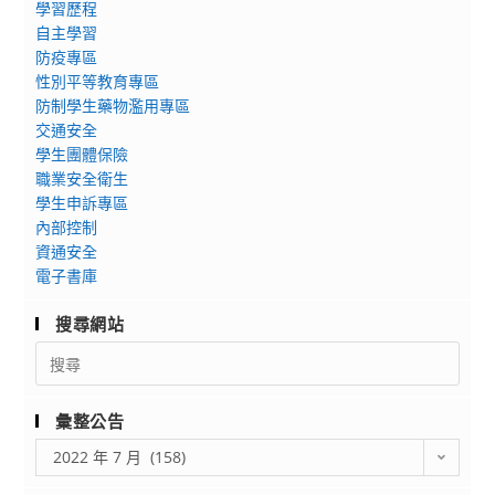
辦
風
學習歷程
生
理
自主學習
景
(學
防疫專區
勞
畫
部
性別平等教育專區
動
(實
留
防制學生藥物濫用專區
部
作
學
交通安全
「111
課
生)
學生團體保險
年
程
考
職業安全衛生
產
初
試
學生申訴專區
業
階
相
內部控制
新
班)」
關
資通安全
尖
電子書庫
訊
兵
息
搜尋網站
試
辦
Search
for:
計
畫」
彙整公告
之
彙
「半
2022 年 7 月 (158)
整
導