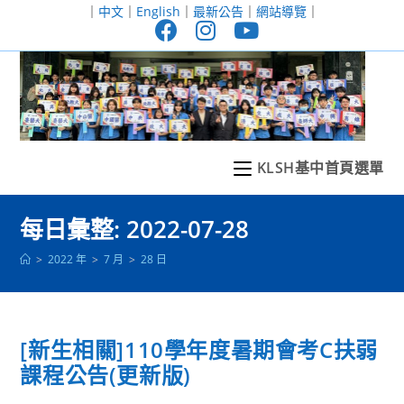
跳
｜
中文
｜
English
｜
最新公告
｜
網站導覽
｜
轉
至
主
要
內
容
KLSH基中首頁選單
每日彙整: 2022-07-28
>
2022 年
>
7 月
>
28 日
[新生相關]110學年度暑期會考C扶弱
課程公告(更新版)