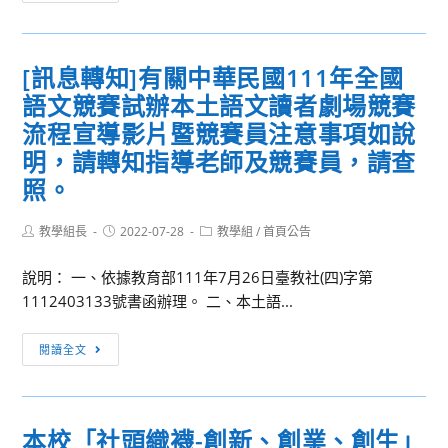
取
課
公
程
告]
公
[訊息轉知]有關中華民國111年全國
本
告
語文競賽試辦本土語文讀者劇場競賽
校
(更
111
流程宣導影片暨競賽員注意事項如說
新
學
版)
明，請轉知指導老師及競賽員，請查
年
照。
度
本
Post
Post
Post
教學組長
2022-07-28
教學組
/
首頁公告
土
author:
published:
category:
語
說明： 一、依據教育部111年7月26日臺教社(四)字第
文
1112403133號書函辦理。 二、本土語...
教
育
[訊
閱讀全文
直
息
播
轉
共
知]
本校「社頭織襪-創新、創業、創生」
學
有