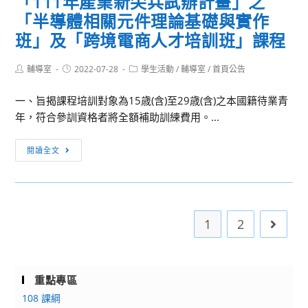
「111年產業新尖兵試辦計畫」之
協
臺
「半導體相關元件理論基礎與實作
會
灣
(以
班」及「跨境電商人才培訓班」課程
師
下
範
簡
Post
Post
Post
輔導室
2022-07-28
學生活動
/
輔導室
/
首頁公告
author:
published:
category:
大
稱
學
一、旨揭課程培訓對象為15歳(含)至29歳(含)之本國籍待業青
日
辦
年，符合參訓資格者將全額補助訓練費用。...
台
理
交
[活
「STEAM
流
閱讀全文
動
動
協
轉
力
會)
知]
機
日
國
械
本
1
2
Go to 
立
營
獎
屏
－
學
東
會
金
大
動
重點專區
留
學
的
108 課綱
學