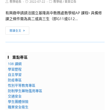
Post
Post
Post
教學組長
年
2022-07-22
教學組
/
首頁公告
案，
author:
published:
category:
全
詳
有興趣申請請洽國立基隆高中教務處教學組AP 課程• 具備修
國
如
課之條件需為高二或高三生（即G11或G12...
語
說
文
明，
[課
閱讀全文
競
請
程
賽
查
公
寫
照。
告]
字
歡
組
重點專區
迎
用
108 課綱
申
紙
學習歷程
請
評
自主學習
雙
選
防疫專區
聯
一
性別平等教育專區
學
案，
防制學生藥物濫用專區
制・
交通安全
請
AP
學生團體保險
協
課
職業安全衛生
助