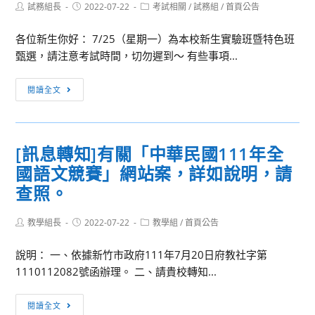
Post
Post
Post
試務組長
2022-07-22
考試相關
/
試務組
/
首頁公告
author:
published:
category:
各位新生你好： 7/25（星期一）為本校新生實驗班暨特色班
甄選，請注意考試時間，切勿遲到～ 有些事項...
[新
閱讀全文
生
相
關]111
[訊息轉知]有關「中華民國111年全
學
國語文競賽」網站案，詳如說明，請
年
度
查照。
新
生
Post
Post
Post
教學組長
2022-07-22
教學組
/
首頁公告
author:
published:
category:
實
說明： 一、依據新竹市政府111年7月20日府教社字第
驗
1110112082號函辦理。 二、請貴校轉知...
班
暨
[訊
特
閱讀全文