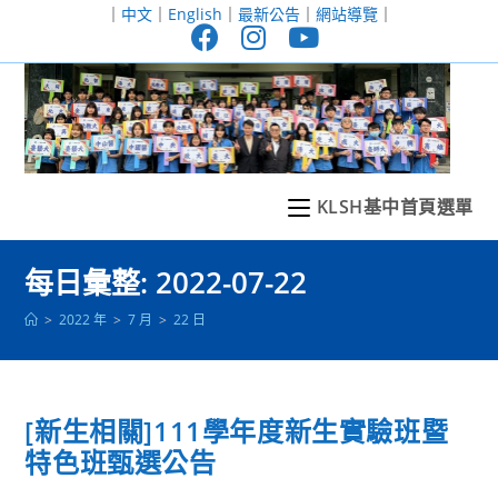
跳
｜
中文
｜
English
｜
最新公告
｜
網站導覽
｜
轉
至
主
要
內
容
KLSH基中首頁選單
每日彙整: 2022-07-22
>
2022 年
>
7 月
>
22 日
[新生相關]111學年度新生實驗班暨
特色班甄選公告