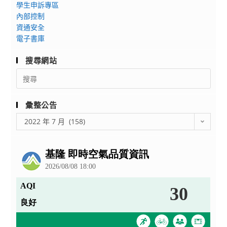
程
學生申訴專區
公
內部控制
告
資通安全
周
電子書庫
知，
請
搜尋網站
查
Search
照。
for:
彙整公告
彙
2022 年 7 月 (158)
整
公
告