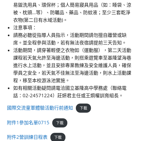
易盥洗用具、環保杯；個人簡易寢具用品（如：睡袋、涼
被、枕頭…等）、防曬品、藥品、防蚊液；至少三套乾淨
衣物(第二日有水域活動)。
注意事項：
請務必聽從指導人員指示，活動期間請勿擅自離營或缺
席。並全程參與活動，若有無法夜宿請提前三天告知。
活動期間，請穿著輕便之衣物如（運動服），第二天活動
課程若天氣允許至海邊活動，則搭乘遊覽車至基隆望海巷
進行水上活動，並且安排專業教練及安全維護人員，確保
學員之安全，若天氣不佳無法至海邊活動，則水上活動課
程，移至本校游泳池實施。
如有相關活動疑問請電洽國立基隆高中學務處（聯絡電
話：02-24571224）莊妍君主任或王烱權訓育組長。
國際交流童軍體驗活動行前通知
下載
附件1參加名單0715
下載
附件2營訓練日程表
下載