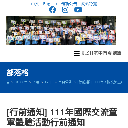
跳
｜
中文
｜
English
｜
最新公告
｜
網站導覽
｜
轉
至
主
要
內
容
KLSH基中首頁選單
部落格
>
2022 年
>
7 月
>
12 日
>
首頁公告
>
[行前通知] 111年國際交流童
[行前通知] 111年國際交流童
軍體驗活動行前通知