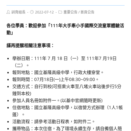
Post
Post
Post
訓育組長
2022-07-12
重要公告
/
首頁公告
author:
published:
category:
各位學員：歡迎參加「
111
年大手牽小手國際交流童軍體驗活
動」
謹再提醒相關注意事項：
舉辦日期：111年 7 月 18 日（一）至 111年7 月19日
（二）。
報到地點：國立基隆高級中學，行政大樓穿堂。
報到時間：07月18日(一)上午08:30~09:00。
交通方式：自行到校(可搭乘火車至八堵火車站後步行5分
鐘到本校)
參加人員名冊如附件一。(以基中官網隨時更新)
住宿地點：國立基隆高級中學，以宿營方式辦理（1人1帳
篷）。
活動流程：請參考活動日程表，如附件二。
攜帶物品：本次住宿，為了環境永續生存，請自備個人簡