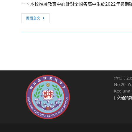
並
灣
一、本校推廣教育中心針對全國各高中生於2022年暑期辦
111
附
鼓
師
學
件
勵
範
[活
閱讀全文
年
踴
大
動
度
躍
學
轉
輔
報
大
知]
導
名
眾
國
員
參
傳
立
遴
加，
播
陽
選
至
研
明
簡
紉
究
交
章
地址：20
公
所
通
1
No.20, Y
誼，
與
大
份，
Keelung C
詳
台
學
鼓
[
交通資
如
灣
推
勵
附
媒
廣
本
件。
體
教
校
觀
育
藝
察
中
Copyright © 2021 National Keelung Senior High School All right