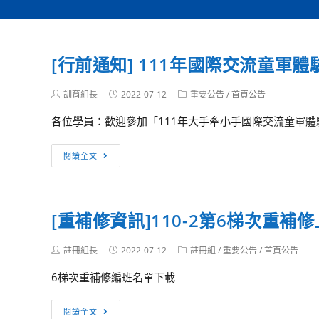
[行前通知] 111年國際交流童軍
Post
Post
Post
訓育組長
2022-07-12
重要公告
/
首頁公告
author:
published:
category:
各位學員：歡迎參加「111年大手牽小手國際交流童軍體驗活
[行
閱讀全文
前
通
知]
[重補修資訊]110-2第6梯次重
111
年
Post
Post
Post
註冊組長
2022-07-12
註冊組
/
重要公告
/
首頁公告
國
author:
published:
category:
際
6梯次重補修編班名單下載
交
流
[重
閱讀全文