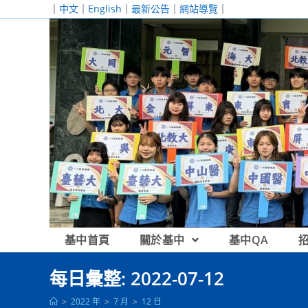
跳
｜
中文
｜
English
｜
最新公告
｜
網站導覽
｜
轉
至
主
要
內
容
基中首頁
關於基中
基中QA
每日彙整: 2022-07-12
>
2022 年
>
7 月
>
12 日