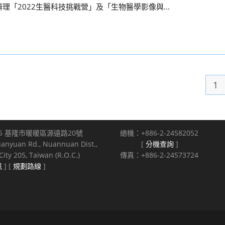
理「2022生醫科技挑戰營」及「生物醫學影像與...
1
5 基隆市暖暖區源遠路20號
總機：+886-2-24582052
uanyuan Rd., Nuannuan Dist.,
[
分機查詢
]
ity 205, Taiwan (R.O.C.)
傳真：+886-2-24573724
訊
] [
規劃路線
]
s reserved.