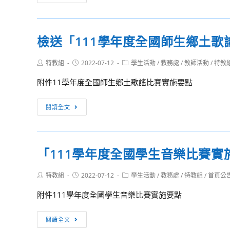
童
補
軍
修
體
資
檢送「111學年度全國師生鄉土歌
驗
訊]110-
活
2
Post
Post
Post
特教組
2022-07-12
學生活動
/
教務處
/
教師活動
/
特教
動
第
author:
published:
category:
行
6
附件11學年度全國師生鄉土歌謠比賽實施要點
前
梯
通
次
檢
閱讀全文
知
重
送
補
「111
修
學
「111學年度全國學生音樂比賽實
上
年
課
度
Post
Post
Post
特教組
2022-07-12
學生活動
/
教務處
/
特教組
/
首頁公
資
全
author:
published:
category:
訊
國
附件111學年度全國學生音樂比賽實施要點
及
師
編
生
「111
閱讀全文
班
鄉
學