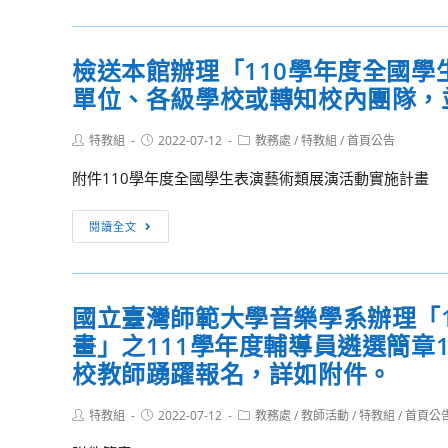
名
土
年
單
歌
度
檢送本館辦理「110學年度全國
謠
全
比
單位、各級學校或轉知校內團隊，
國
賽
學
實
Post
Post
Post
特教組
2022-07-12
生
教務處
/
特教組
/
首頁公告
author:
published:
category:
施
音
附件110學年度全國學生表演藝術類展演活動實施計畫
要
樂
點」
比
檢
閱讀全文
1
賽
送
份，
實
本
詳
施
館
如
要
國立臺灣師範大學音樂學系辦理「1
辦
附
點」
畫」之111學年度輔導員遴選簡
理
件。
1
「110
校教師踴躍報名，詳如附件。
份，
學
詳
年
Post
Post
Post
特教組
2022-07-12
教務處
/
教師活動
/
特教組
/
首頁公
如
author:
published:
category:
度