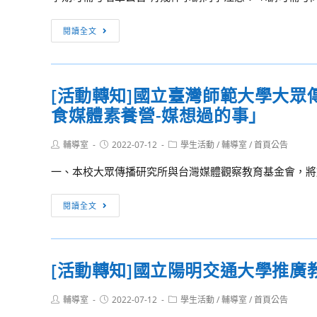
學
學
助
年
生
[考
函
閱讀全文
度
音
試
轉
藝
樂
相
所
術
比
關]1102
屬
[活動轉知]國立臺灣師範大學大
才
賽
學
單
能
實
食媒體素養營-媒想過的事」
期
位、
專
施
可
各
長
要
Post
Post
Post
輔導室
2022-07-12
補
學生活動
/
輔導室
/
首頁公告
級
author:
published:
category:
領
點」
考
學
一、本校大眾傳播研究所與台灣媒體觀察教育基金會，將於20
域
1
名
校
輔
份，
單
或
[活
閱讀全文
導
請
轉
動
群
查
知
轉
工
照
校
知]
作
轉
[活動轉知]國立陽明交通大學推廣
內
國
計
知。
團
立
畫」
詳
Post
Post
Post
輔導室
2022-07-12
學生活動
/
輔導室
/
首頁公告
隊，
臺
author:
published:
category:
之
如