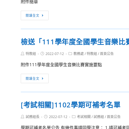
附件簡章
附
全
件。
國
國
閱讀全文
學
立
生
臺
表
灣
演
檢送「111學年度全國學生音樂比
師
藝
範
術
Post
Post
Post
特教組
2022-07-12
教務處
/
特教組
/
首頁公告
大
author:
published:
category:
類
學
附件111學年度全國學生音樂比賽實施要點
展
音
演
樂
檢
閱讀全文
活
學
送
動
系
「111
實
辦
學
施
[考試相關]1102學期可補考名單
理
年
計
「111
度
畫」
Post
Post
Post
試務組長
2022-07-12
考試相關
/
試務組
/
首頁公告
至
全
author:
published:
請
category:
112
國
學期可補考名單公告 有幾件事請同學注意： 1.請可補考同
協