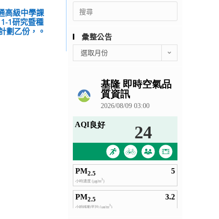
Search
普通高級中學課
for:
1-1研究暨種
計劃乙份，。
彙整公告
彙
選取月份
整
公
告