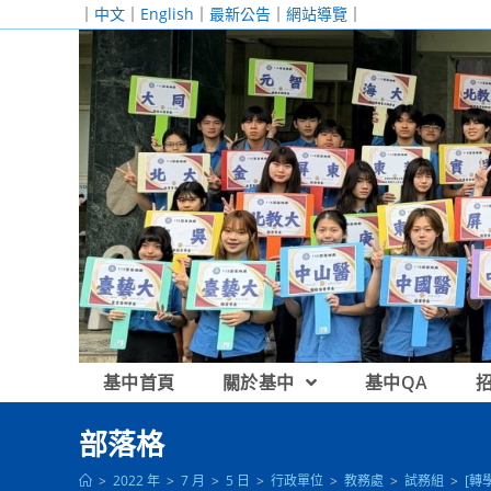
跳
｜
中文
｜
English
｜
最新公告
｜
網站導覽
｜
轉
至
主
要
內
容
基中首頁
關於基中
基中QA
部落格
>
2022 年
>
7 月
>
5 日
>
行政單位
>
教務處
>
試務組
>
[轉