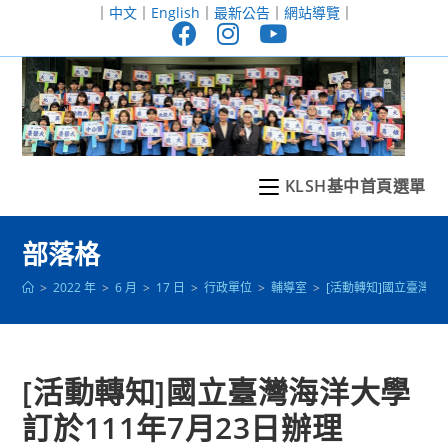
跳
｜
中文
｜
English
｜
最新公告
｜
網站導覽
｜
轉
至
主
要
內
容
KLSH基中首頁選單
部落格
>
2022 年
>
6 月
>
17 日
>
行政單位
>
輔導室
>
[活動轉知]國立臺灣海
[活動轉知]國立臺灣海洋大學
訂於111年7月23日辦理