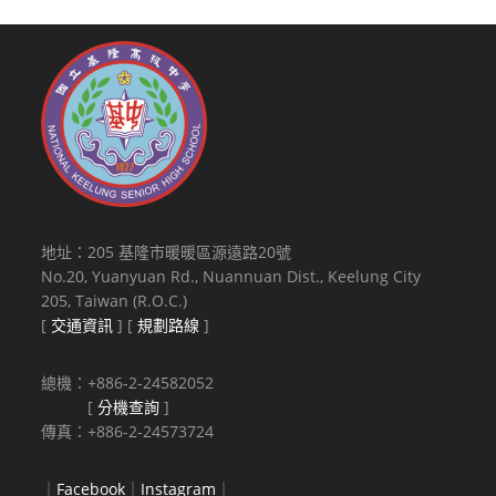
地址：205 基隆市暖暖區源遠路20號
No.20, Yuanyuan Rd., Nuannuan Dist., Keelung City
205, Taiwan (R.O.C.)
[
交通資訊
] [
規劃路線
]
總機：+886-2-24582052
[
分機查詢
]
傳真：+886-2-24573724
｜
Facebook
｜
Instagram
｜