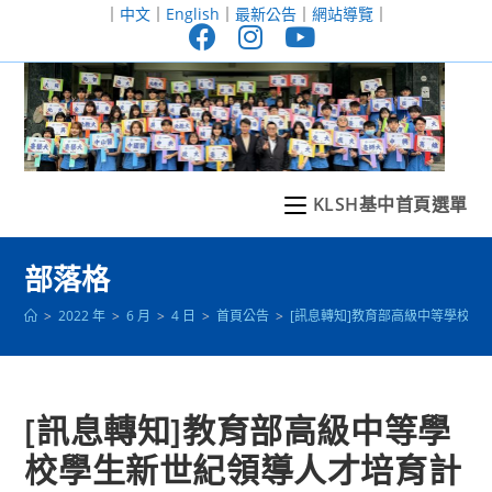
跳
｜
中文
｜
English
｜
最新公告
｜
網站導覽
｜
轉
至
主
要
內
容
KLSH基中首頁選單
部落格
>
2022 年
>
6 月
>
4 日
>
首頁公告
>
[訊息轉知]教育部高級中等學校
[訊息轉知]教育部高級中等學
校學生新世紀領導人才培育計