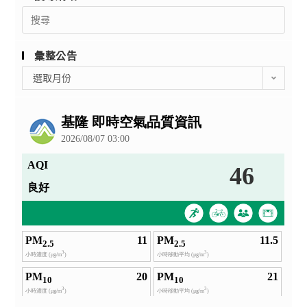
Search
for:
彙整公告
彙
選取月份
整
公
告