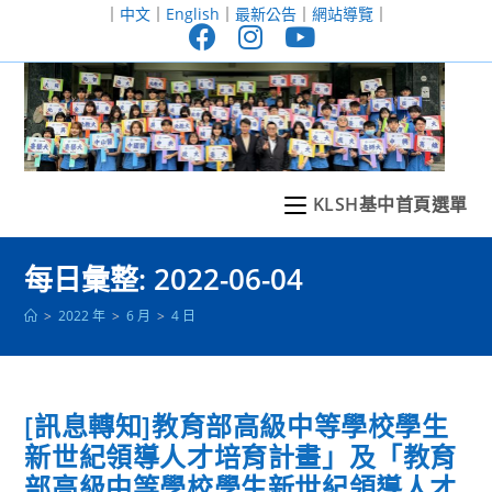
跳
｜
中文
｜
English
｜
最新公告
｜
網站導覽
｜
轉
至
主
要
內
容
KLSH基中首頁選單
每日彙整: 2022-06-04
>
2022 年
>
6 月
>
4 日
[訊息轉知]教育部高級中等學校學生
新世紀領導人才培育計畫」及「教育
部高級中等學校學生新世紀領導人才