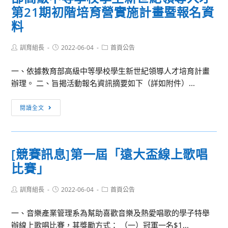
第21期初階培育營實施計畫暨報名資
料
Post
Post
Post
訓育組長
2022-06-04
首頁公告
author:
published:
category:
一、依據教育部高級中等學校學生新世紀領導人才培育計畫
辦理。 二、旨揭活動報名資訊摘要如下（詳如附件）...
[訊
閱讀全文
息
轉
知]
[競賽訊息]第一屆「遠大盃線上歌唱
教
比賽」
育
部
Post
Post
Post
訓育組長
高
2022-06-04
首頁公告
author:
published:
category:
級
一、音樂產業管理系為幫助喜歡音樂及熱愛唱歌的學子特舉
中
辦線上歌唱比賽，其獎勵方式： （一）冠軍一名$1...
等