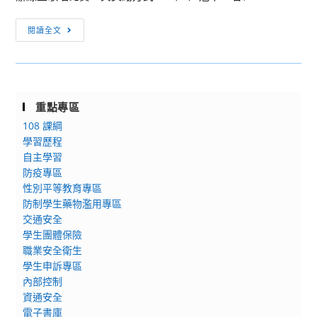
學
[競
閱讀全文
校
賽
學
訊
生
息]
新
第
世
重點專區
一
紀
108 課綱
屆
領
學習歷程
「遠
導
自主學習
大
人
防疫專區
盃
才
性別平等教育專區
線
培
防制學生藥物濫用專區
上
交通安全
育
歌
學生團體保險
計
唱
職業安全衛生
畫」
比
學生申訴專區
及
賽」
內部控制
「教
資通安全
育
電子書庫