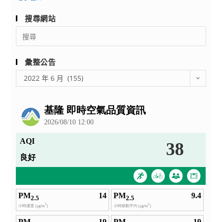
部
高
搜尋網站
級
Search
中
for:
等
彙整公告
學
校
彙
2022 年 6 月 (155)
整
學
公
生
告
新
世
紀
領
導
人
才
第
21
期