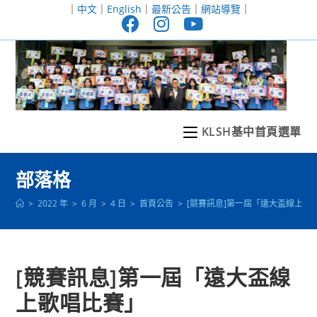
跳
｜
中文
｜
English
｜
最新公告
｜
網站導覽
｜
轉
至
主
要
內
容
KLSH基中首頁選單
部落格
>
2022 年
>
6 月
>
4 日
>
首頁公告
>
[競賽訊息]第一屆「遠大盃線上歌
[競賽訊息]第一屆「遠大盃線
上歌唱比賽」