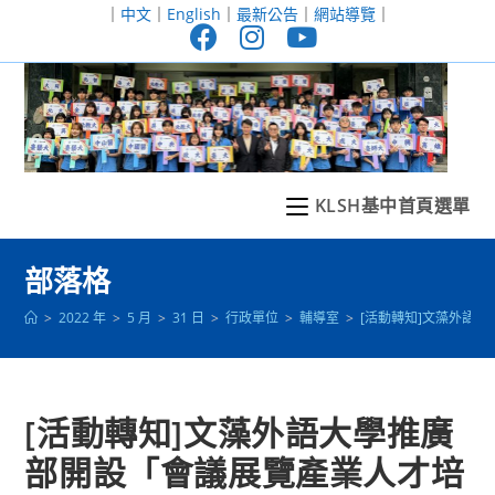
跳
｜
中文
｜
English
｜
最新公告
｜
網站導覽
｜
轉
至
主
要
內
容
KLSH基中首頁選單
部落格
>
2022 年
>
5 月
>
31 日
>
行政單位
>
輔導室
>
[活動轉知]文藻外語
[活動轉知]文藻外語大學推廣
部開設「會議展覽產業人才培