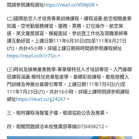
間請參照課程網址
https://reurl.cc/VDNjGR
。
(二)國際航空人才培育專業訓練課程，課程涵蓋:航空相關產業
知識、空地勤服務練習、運務、票務、訂位操作、航空英
語、英文履歷撰寫、模擬面試、參訪暨工作坊及現職業師專
講互動研習，上課日期111年6月30日(四)至111年8月27日
(六)，共計45小時，詳細上課日期與時間請參照課程網址
https://reurl.cc/k1r7Gn
。
(三)時尚及娛樂產業教學-專業模特兒人才培訓專班，入門基礎
班課程涵蓋:模特兒商業態度學、基礎彩妝課程、動態肢體入
門訓練及伸展台基礎引導等，上課日期111年7月9日(六)至
111年7月23日(六)，共計16小時，詳細上課時間請參照課程
網址
https://reurl.cc/g242k7
。
三、檢附課程海報電子檔，敬請協助公告及推廣。
四、相關問題請洽本校推廣部專線(07)3458212。