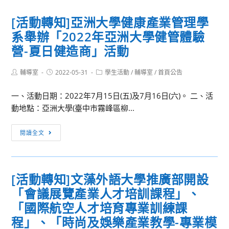
廣
資
活
知]
學
訊
[活動轉知]亞洲大學健康產業管理學
動
輔
院
系舉辦「2022年亞洲大學健管體驗
英
辦
科
營-夏日健造商」活動
理
技
「111
大
Post
Post
Post
輔導室
2022-05-31
學生活動
/
輔導室
/
首頁公告
年
author:
published:
category:
學
度
一、活動日期：2022年7月15日(五)及7月16日(六)。 二、活
「食
夏
動地點：亞洲大學(臺中市霧峰區柳...
品
季
檢
推
[活
驗
閱讀全文
廣
動
分
教
轉
析
育
知]
丙
非
[活動轉知]文藻外語大學推廣部開設
亞
級
學
「會議展覽產業人才培訓課程」、
洲
技
分
大
「國際航空人才培育專業訓練課
術
班‒
學
士
程」、「時尚及娛樂產業教學-專業模
線
健