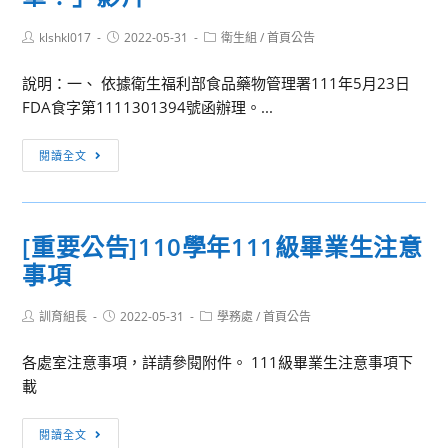
Post
Post
Post
klshkl017
2022-05-31
衛生組
/
首頁公告
author:
published:
category:
說明：一、 依據衛生福利部食品藥物管理署111年5月23日
FDA食字第1111301394號函辦理。...
[訊
閱讀全文
息
轉
知]
[重要公告]110學年111級畢業生注意
衛
事項
福
部
Post
Post
Post
訓育組長
食
2022-05-31
學務處
/
首頁公告
author:
published:
category:
品
各處室注意事項，詳請參閱附件。 111級畢業生注意事項下
藥
載
物
管
[重
閱讀全文
理