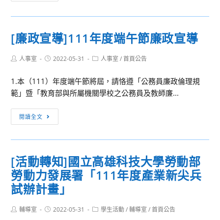
要
署
公
製
告]110
作
[廉政宣導]111年度端午節廉政宣導
學
「防
年
範
Post
Post
Post
人事室
2022-05-31
人事室
/
首頁公告
111
諾
author:
published:
category:
級
羅
1.本（111）年度端午節將屆，請恪遵「公務員廉政倫理規
畢
病
範」暨「教育部與所屬機關學校之公務員及教師廉...
業
毒
生
食
[廉
閱讀全文
注
品
政
意
中
宣
事
毒
導]111
項
[活動轉知]國立高雄科技大學勞動部
很
年
勞動力發展署「111年度產業新尖兵
簡
度
單！」
端
試辦計畫」
影
午
片
節
Post
Post
Post
輔導室
2022-05-31
學生活動
/
輔導室
/
首頁公告
author:
published:
category: