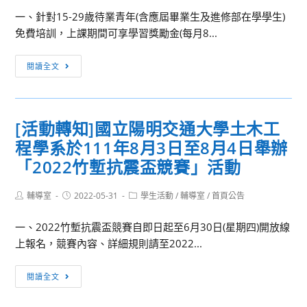
廉
一、針對15-29歲待業青年(含應屆畢業生及進修部在學學生)
政
免費培訓，上課期間可享學習獎勵金(每月8...
宣
導
[活
閱讀全文
動
轉
知]
[活動轉知]國立陽明交通大學土木工
國
程學系於111年8月3日至8月4日舉辦
立
高
「2022竹塹抗震盃競賽」活動
雄
科
Post
Post
Post
輔導室
2022-05-31
學生活動
/
輔導室
/
首頁公告
author:
published:
category:
技
一、2022竹塹抗震盃競賽自即日起至6月30日(星期四)開放線
大
上報名，競賽內容、詳細規則請至2022...
學
勞
[活
動
閱讀全文
動
部
轉