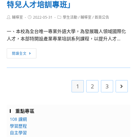
證
特兒人才培訓專班」
上
康
照
同
產
技
步
Post
Post
Post
輔導室
2022-05-31
學生活動
/
輔導室
/
首頁公告
業
author:
published:
category:
能
課
管
檢
一、本校為全台唯一專業外語大學，為發展職人領域國際化
程」
理
定
人才，本部特開設產業專業培訓系列課程，以提升人才...
招
學
術
生
系
[活
科
訊
閱讀全文
舉
動
輔
息
辦
轉
導
「2022
知]
班」
年
文
課
1
2
3
Go to 
亞
藻
程
洲
外
簡
大
語
章
學
大
重點專區
健
學
108 課綱
管
推
學習歷程
體
廣
自主學習