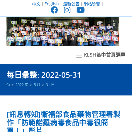
跳
｜
中文
｜
English
｜
最新公告
｜
網站導覽
｜
轉
至
主
要
內
容
KLSH基中首頁選單
每日彙整: 2022-05-31
>
2022 年
>
5 月
>
31 日
[訊息轉知]衛福部食品藥物管理署製
作「防範諾羅病毒食品中毒很簡
單！」影片