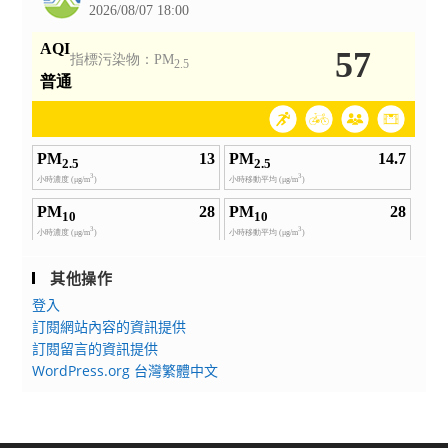
人
才
培
育
專
業
訓
練
課
程」、
「時
其他操作
尚
登入
及
訂閱網站內容的資訊提供
娛
訂閱留言的資訊提供
樂
WordPress.org 台灣繁體中文
產
業
教