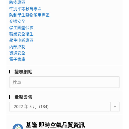
驗
防疫專區
部
性別平等教育專區
營-
開
防制學生藥物濫用專區
夏
設
交通安全
日
「會
學生團體保險
健
議
職業安全衛生
造
展
學生申訴專區
商」
覽
內部控制
活
產
資通安全
動
業
電子書庫
人
搜尋網站
才
培
Search
for:
訓
課
彙整公告
程」、
彙
「國
2022 年 5 月 (184)
整
際
公
航
告
空