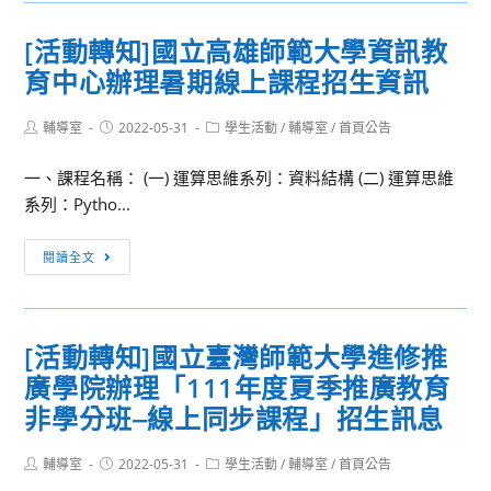
勞
知]
動
[活動轉知]國立高雄師範大學資訊教
國
力
育中心辦理暑期線上課程招生資訊
立
發
陽
展
Post
Post
Post
輔導室
2022-05-31
明
學生活動
/
輔導室
/
首頁公告
署
author:
published:
category:
交
「111
一、課程名稱： (一) 運算思維系列：資料結構 (二) 運算思維
通
年
系列：Pytho...
大
度
學
產
[活
閱讀全文
土
業
動
木
新
轉
工
尖
知]
程
兵
[活動轉知]國立臺灣師範大學進修推
國
學
試
廣學院辦理「111年度夏季推廣教育
立
系
辦
高
非學分班‒線上同步課程」招生訊息
於
計
雄
111
畫」
師
Post
Post
Post
輔導室
2022-05-31
學生活動
/
輔導室
/
首頁公告
年
author:
published:
category:
範