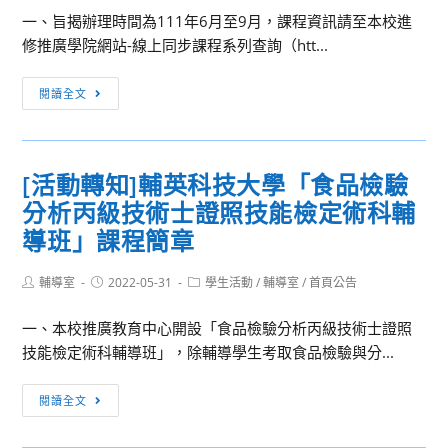
8
一、旨揭辦理時間為111年6月至9月，課程資訊請至本校進
大
月
修推廣學院網站-線上同步課程系列查詢（htt...
學
3
資
日
[活
訊
閱讀全文
至
動
教
8
轉
育
月
知]
中
4
[活動轉知]輔英科技大學「食品檢驗
國
心
日
分析丙級技術士證照技能檢定術科輔
立
辦
舉
臺
導班」課程簡章
理
辦
灣
暑
「2022
師
Post
Post
Post
輔導室
2022-05-31
學生活動
/
輔導室
/
首頁公告
期
竹
author:
published:
category:
範
線
塹
一、本校推廣教育中心開設「食品檢驗分析丙級技術士證照
大
上
抗
技能檢定術科輔導班」，除輔導學生考取食品檢驗與分...
學
課
震
進
程
盃
[活
修
閱讀全文
招
競
動
推
生
賽」
轉