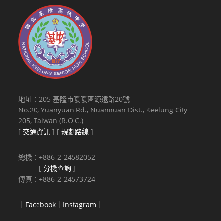
學-
專
業
模
特
兒
人
才
培
地址：205 基隆市暖暖區源遠路20號
訓
No.20, Yuanyuan Rd., Nuannuan Dist., Keelung City
專
205, Taiwan (R.O.C.)
班」
[
交通資訊
] [
規劃路線
]
總機：+886-2-24582052
[
分機查詢
]
傳真：+886-2-24573724
｜
Facebook
｜
Instagram
｜