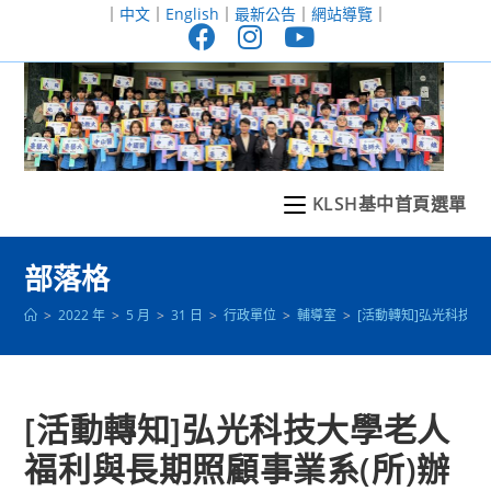
跳
｜
中文
｜
English
｜
最新公告
｜
網站導覽
｜
轉
至
主
要
內
容
KLSH基中首頁選單
部落格
>
2022 年
>
5 月
>
31 日
>
行政單位
>
輔導室
>
[活動轉知]弘光科技大
[活動轉知]弘光科技大學老人
福利與長期照顧事業系(所)辦