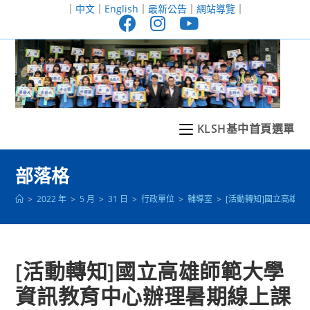
跳
｜
中文
｜
English
｜
最新公告
｜
網站導覽
｜
轉
至
主
要
內
容
KLSH基中首頁選單
部落格
>
2022 年
>
5 月
>
31 日
>
行政單位
>
輔導室
>
[活動轉知]國立高雄
[活動轉知]國立高雄師範大學
資訊教育中心辦理暑期線上課