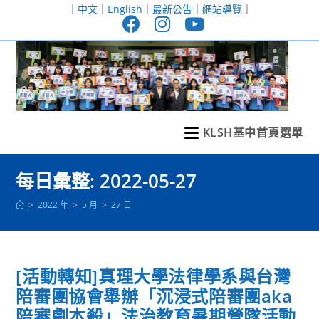
跳
｜
中文
｜
English
｜
最新公告
｜
網站導覽
｜
轉
至
主
要
內
容
KLSH基中首頁選單
每日彙整: 2022-05-27
>
2022 年
>
5 月
>
27 日
[活動轉知]真理大學法律學系與台灣
陪審團協會舉辦「沉浸式陪審團aka
陪審劇本殺」法治教育暑期營隊活動