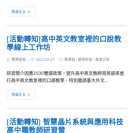
營
育
隊
[活
閱讀全文
交
活
動
流
動
轉
基
知]
金
[活動轉知]高中英文教室裡的口說教
教
會
學線上工作坊
室
（Foundation
外
for
Post
Post
Post
教學組長
的
2022-05-27
教學組
/
進修研習
/
首頁公告
International
author:
published:
category:
人
Culture
研習簡介因應2030雙語政策，提升高中英文教師用英語來進
權
and
行高中英文教室裡的口語教學，特別邀請臺大外文...
課
Education
系
Exchange,
[活
閱讀全文
列
FICEE）
動
(二)─
辦
轉
鑿
理
知]
歷
[活動轉知] 智慧晶片系統與應用科技
「赴
高
史
美
高中職教師研習營
中
的