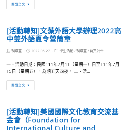
[活
台
閱讀全文
動
灣
轉
陪
知]
審
[活動轉知]文藻外語大學辦理2022高
人
團
中雙外語夏令營簡章
本
協
教
會
Post
Post
Post
輔導室
2022-05-27
育
學生活動
/
輔導室
/
首頁公告
舉
author:
published:
category:
文
辦
一、活動日期：民國111年7月11（星期一）日至111年7月
教
「沉
15日（星期五），為期五天四夜。 二、活...
基
浸
金
式
[活
閱讀全文
會
陪
動
擬
審
轉
於
團
知]
暑
aka
[活動轉知]美國國際文化教育交流基
文
假
陪
金會（Foundation for
藻
期
審
外
International Culture and
間
劇