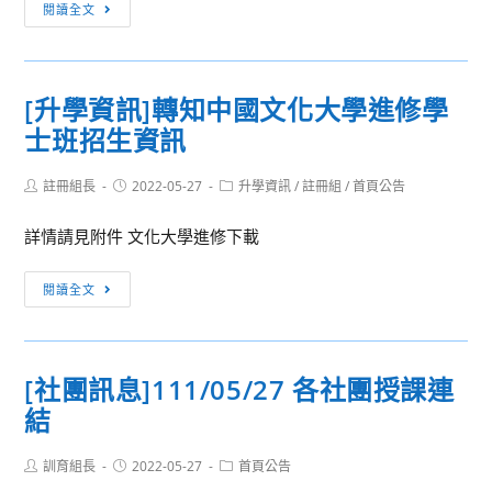
[活
科
閱讀全文
動
技
轉
高
知]
中
[升學資訊]轉知中國文化大學進修學
「歷
職
士班招生資訊
史
教
科
師
Post
Post
Post
註冊組長
探
2022-05-27
升學資訊
/
註冊組
/
首頁公告
研
author:
published:
category:
究
習
詳情請見附件 文化大學進修下載
與
營
實
[升
閱讀全文
作」
學
系
資
列
訊]
工
[社團訊息]111/05/27 各社團授課連
轉
作
結
知
坊
中
—
Post
Post
Post
訓育組長
國
2022-05-27
首頁公告
「天
author:
published:
category: