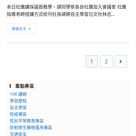
文
下
本日社團課採遠距教學，請同學依各自社團加入會議室 社團
化
40
指導老師授課方式校刊社孫靖婷自主學習日文社林志...
大
數
學
位
[社
閱讀全文
進
專
團
修
輯
訊
學
教
息]111/05/27
士
學
各
班
1
2
Go to 
運
社
招
用
團
生
設
授
資
計
課
重點專區
訊
線
連
108 課綱
上
結
學習歷程
工
自主學習
作
防疫專區
坊」
性別平等教育專區
防制學生藥物濫用專區
交通安全