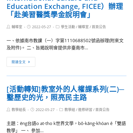
語
Education Exchange, FICEE）辦理
辦
本
大
理
「赴美習醫獎學金說明會」
殺」
學
「陪
法
辦
你
Post
Post
Post
輔導室
2022-05-27
學生活動
/
輔導室
/
首頁公告
治
理
author:
published:
category:
走
教
2022
一、依據南市教課（一）字第1110688502號函辦理(附來文
過
育
高
及附件)。 二、旨揭說明會提供非臺南市...
十
暑
中
七
期
雙
[活
歲
閱讀全文
營
外
動
─
隊
語
轉
給
活
夏
知]
高
動
[活動轉知]教室外的人權課系列(二)─
令
美
中
營
鑿歷史的光，照亮民主路
國
生
簡
國
的
章
Post
Post
Post
教學組長
際
2022-05-27
教學組
/
進修研習
/
首頁公告
洞
author:
published:
category:
文
識
主題：ēng台語o at-tho k世界文學，bô-kāng-khóan ê「雙語
化
營」
教學」 一、 參加...
教