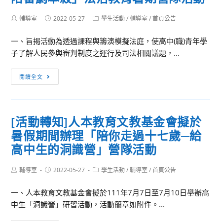
Post
Post
Post
輔導室
2022-05-27
學生活動
/
輔導室
/
首頁公告
author:
published:
category:
一、旨揭活動為透過課程與籌演模擬法庭，使高中(職)青年學
子了解人民參與審判制度之運行及司法相關議題，...
[活
閱讀全文
動
轉
知]
[活動轉知]人本教育文教基金會擬於
真
暑假期間辦理「陪你走過十七歲─給
理
大
高中生的洞識營」營隊活動
學
法
Post
Post
Post
輔導室
2022-05-27
學生活動
/
輔導室
/
首頁公告
author:
published:
category:
律
一、人本教育文教基金會擬於111年7月7日至7月10日舉辦高
學
中生「洞識營」研習活動，活動簡章如附件。...
系
與