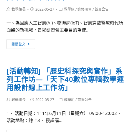
習
英
光，
醫
Post
Post
Post
教學組長
文
2022-05-27
教學組
/
進修研習
/
首頁公告
照
author:
published:
category:
獎
教
亮
學
一、為因應人工智慧(AI)、物聯網(IoT)、智慧穿戴醫療時代所
室
民
金
面臨的新挑戰，旨揭研習營主要目的為使...
裡
主
說
的
路
[活
明
閱讀全文
口
動
會」
說
轉
教
知]
學
[活動轉知] 「歷史科探究與實作」系
智
線
列工作坊—「天下40數位專輯教學運
慧
上
晶
用設計線上工作坊」
工
片
作
系
Post
Post
Post
教學組長
2022-05-27
教學組
/
首頁公告
坊
author:
published:
category:
統
1、 活動日期：111年6月11日（星期六） 09:00-12:002、
與
活動地點：線上3、 授課講...
應
用