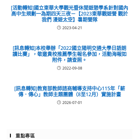
[活動轉知]國立東華大學觀光暨休閒遊憩學系針對國內
高中生規劃一為期四天三夜－【2023東華觀遊營 觀於
我們 漫遊太空】暑期營隊
2023-04-21
[訊息轉知]本校舉辦「2022國立陽明交通大學日語朗
讀比賽」，敬邀貴校推薦學生報名參加，活動海報如
附件，請查照。
2022-09-08
[訊息轉知]教育部教師諮商輔導支持中心115年「薪
傳．傳心」教師主題團體（8至12月）實施計畫
2026-07-01
重點專區