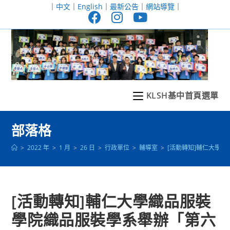
跳
｜
中文
｜
English
｜
最新公告
｜
網站導覽
｜
轉
至
主
要
內
容
KLSH基中首頁選單
部落格
>
2022 年
>
1 月
>
26 日
>
行政單位
>
輔導室
>
[活動轉知]輔仁大學
[活動轉知]輔仁大學織品服裝
學院織品服裝學系舉辦「第六