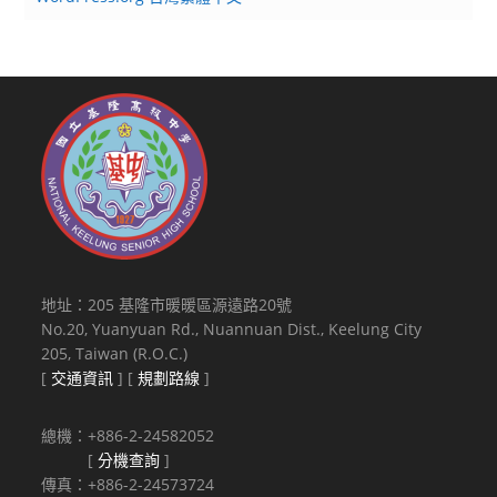
地址：205 基隆市暖暖區源遠路20號
No.20, Yuanyuan Rd., Nuannuan Dist., Keelung City
205, Taiwan (R.O.C.)
[
交通資訊
] [
規劃路線
]
總機：+886-2-24582052
[
分機查詢
]
傳真：+886-2-24573724