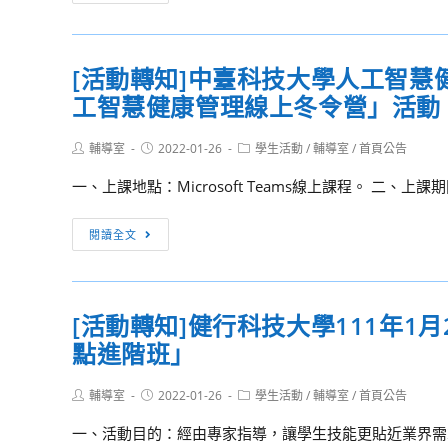
動
習
動
學
轉
會
院
知]
織
[活動轉知]中臺科技大學人工智慧健康
逢
品
工智慧健康管理線上冬令營」活動
甲
服
大
裝
Post
Post
Post
輔導室
2022-01-26
學
學生活動
/
輔導室
/
首頁公告
author:
published:
category:
學
國
一、上課地點：Microsoft Teams線上課程。 二、上課期間
系
際
舉
經
[活
閱讀全文
辦
營
動
「第
與
轉
六
貿
知]
屆
易
[活動轉知]健行科技大學111年1
中
織
學
點進階班」
臺
品
系
科
營」
謹
Post
Post
Post
輔導室
2022-01-26
技
學生活動
/
輔導室
/
首頁公告
營
author:
published:
category:
訂
大
隊
一、活動目的：經由專家指導，讓學生技能更貼近業界需求
於
學