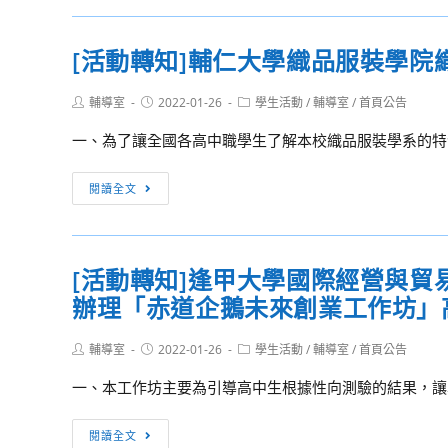
令
動
轉
營
休
知]
[活動轉知]輔仁大學織品服裝學
閒
健
系
行
Post
Post
Post
輔導室
2022-01-26
學生活動
/
輔導室
/
首頁公告
辦
科
author:
published:
category:
理
技
一、為了讓全國各高中職學生了解本校織品服裝學系的特色
玉
大
山
學
[活
閱讀全文
雲
辦
動
人
理
轉
工
高
知]
[活動轉知]逢甲大學國際經營與貿易學
室
中
輔
內
職
辦理「赤道企鵝未來創業工作坊」
仁
攀
冬
大
岩
令
Post
Post
Post
輔導室
2022-01-26
學
學生活動
/
輔導室
/
首頁公告
author:
published:
category:
場
體
織
一、本工作坊主要為引導高中生根據性向測驗的結果，讓學
體
驗
品
驗
營
服
[活
閱讀全文
研
活
裝