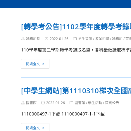
[轉學考公告]1102學年度轉學考
Post
Post
Post
試務組長
2022-01-26
招生資訊
/
考試相關
/
試務組
/
首
author:
published:
category:
110學年度第二學期轉學考錄取名單，各科最低錄取標準詳
[轉
閱讀全文
學
考
公
[中學生網站]第1110310梯次
告]1102
學
Post
Post
Post
圖書館
2022-01-26
圖書館
/
學生活動
/
首頁公告
年
author:
published:
category:
度
1110000497-1下載 1110000497-1-1下載
轉
學
[中
閱讀全文