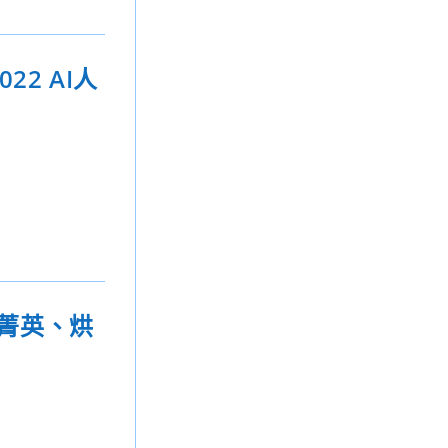
2 AI人
啡菁英、烘