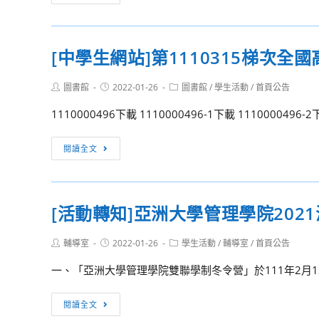
考
學
錄
生
取
網
[中學生網站]第1110315梯次
名
站]
單
第
Post
Post
Post
圖書館
2022-01-26
圖書館
/
學生活動
/
首頁公告
公
1110310
author:
published:
category:
告
梯
1110000496下載 1110000496-1下載 1110000496-2下
次
全
[中
閱讀全文
國
學
高
生
級
網
[活動轉知]亞洲大學管理學院202
中
站]
等
第
Post
Post
Post
輔導室
2022-01-26
學生活動
/
輔導室
/
首頁公告
學
1110315
author:
published:
category:
校
梯
一、「亞洲大學管理學院雙聯學制冬令營」於111年2月12日(
閱
次
讀
全
[活
閱讀全文
心
國
動