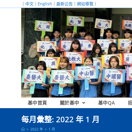
跳
｜
中文
｜
English
｜
最新公告
｜
網站導覽
｜
轉
至
主
要
內
容
基中首頁
關於基中
基中QA
每月彙整: 2022 年 1 月
>
2022 年
>
1 月