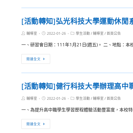
得
高
轉
寫
級
知]
[活動轉知]弘光科技大學運動休
作
中
亞
比
等
洲
賽
Post
Post
Post
輔導室
2022-01-26
學生活動
/
輔導室
/
首頁公告
學
大
author:
published:
category:
相
校
學
一、研習會日期：111年1月21日(週五)。 二、地點：本校
關
小
管
事
論
理
[活
閱讀全文
宜
文
學
動
寫
院
轉
作
2021
知]
[活動轉知]健行科技大學辦理高中
比
海
弘
賽
外
光
相
Post
Post
Post
輔導室
2022-01-26
學生活動
/
輔導室
/
首頁公告
雙
科
author:
published:
category:
關
聯
技
一、為提升高中職學生學習歷程體驗活動豐富度，本校特舉
事
學
大
宜
位
學
[活
閱讀全文
冬
運
動