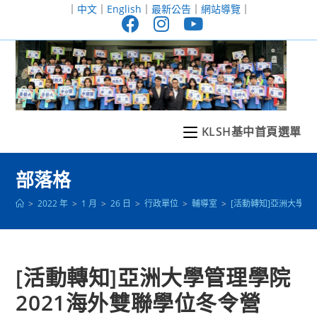
跳
｜
中文
｜
English
｜
最新公告
｜
網站導覽
｜
轉
至
主
要
內
容
KLSH基中首頁選單
部落格
>
2022 年
>
1 月
>
26 日
>
行政單位
>
輔導室
>
[活動轉知]亞洲大學管
[活動轉知]亞洲大學管理學院
2021海外雙聯學位冬令營