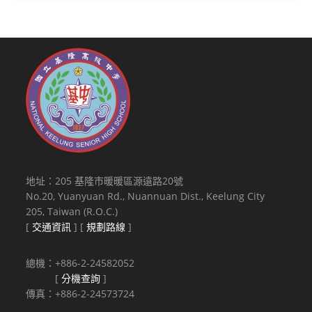
地址：205 基隆市暖暖區源遠路20號
No.20, Yuanyuan Rd., Nuannuan Dist., Keelung City
205, Taiwan (R.O.C.)
[
交通資訊
] [
規劃路線
]
總機：+886-2-24582052
[
分機查詢
]
傳真：+886-2-24573724