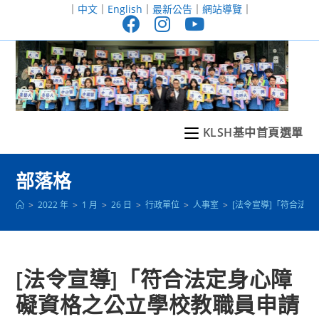
跳
｜
中文
｜
English
｜
最新公告
｜
網站導覽
｜
轉
至
主
要
內
容
KLSH基中首頁選單
部落格
>
2022 年
>
1 月
>
26 日
>
行政單位
>
人事室
>
[法令宣導]「符合法
[法令宣導]「符合法定身心障
礙資格之公立學校教職員申請