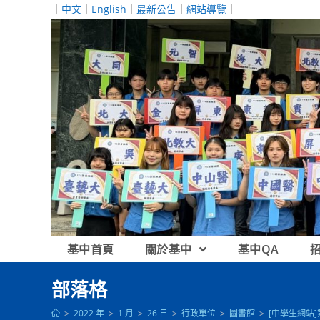
跳
｜
中文
｜
English
｜
最新公告
｜
網站導覽
｜
轉
至
主
要
內
容
基中首頁
關於基中
基中QA
部落格
>
2022 年
>
1 月
>
26 日
>
行政單位
>
圖書館
>
[中學生網站