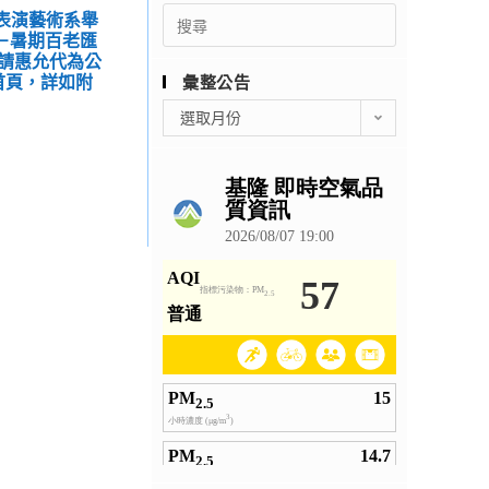
Search
學表演藝術系舉
for:
系－暑期百老匯
請惠允代為公
首頁，詳如附
彙整公告
彙
選取月份
整
公
告