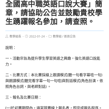
全國高中職英語口說大賽」簡
章，請協助公告並鼓勵貴校學
生踴躍報名參加，請查照。
Post
Post
Post
教學組長
2022-01-24
教學組
/
首頁公告
author:
published:
category:
說明：
一、活動宗旨為提升學生學習英語之興趣，強化英語口說能
力。
二、比賽方式：本比賽採線上跟讀模式(聽一句看字幕唸一句)
與朗讀模式(聽完看字幕一句一句唸)與對話模式(角色扮演，依
照角色台詞，與老師對話) 。
三、報名及比賽日期：
(一)於初賽期間內，填寫競賽線上報名表，即完成報名程序。