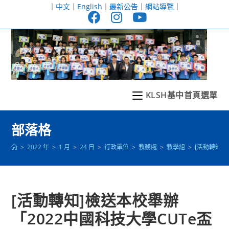
跳
｜
中文
｜
English
｜
最新公告
｜
網站導覽
｜
轉
至
主
要
內
容
KLSH基中首頁選單
部落格
>
2022 年
>
1 月
>
24 日
>
行政單位
>
教務處
>
教學組
>
[活動轉知
[活動轉知]檢送本校舉辦
「2022中國科技大學CUTe盃