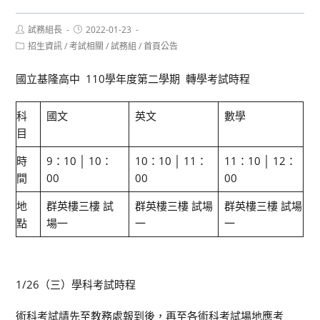
Post
Post
試務組長
2022-01-23
author:
published:
Post
招生資訊
/
考試相關
/
試務組
/
首頁公告
category:
國立基隆高中 110學年度第二學期 轉學考試時程
科
國文
英文
數學
目
時
9：10 │ 10：
10：10 │ 11：
11：10 │ 12：
間
00
00
00
地
群英樓三樓 試
群英樓三樓 試場
群英樓三樓 試場
點
場一
一
一
1/26（三）學科考試時程
術科考試請先至教務處報到後，再至各術科考試場地應考