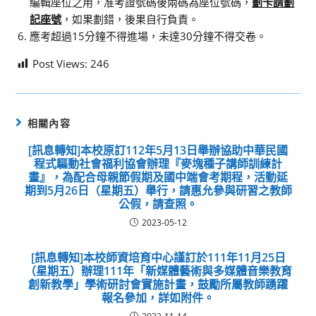
編輯座位之用，准考證號碼後兩碼為座位號碼，
劃卡請劃
記座號
，如果劃錯，後果自行負責。
應考超過15分鐘不得進場，未達30分鐘不得交卷。
Post Views:
246
相關內容
[訊息轉知]本校原訂112年5月13日舉辦協助中華民國
程式驅動社會福利協會辦理『麥塊種子講師訓練計
畫』，為配合母親節假期及國中端會考期程，活動延
期到5月26日（星期五）舉行，請惠允參與研習之教師
公假，請查照。
2023-05-12
[訊息轉知]本校師資培育中心謹訂於111年11月25日
（星期五）辦理111年「新媒體藝術與多媒體音樂教育
創新教學」學術研討會實施計畫，鼓勵所屬教師踴躍
報名參加，詳如附件。