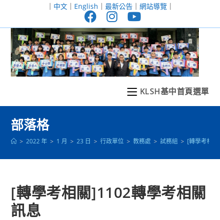
跳
｜
中文
｜
English
｜
最新公告
｜
網站導覽
｜
轉
至
主
要
內
容
KLSH基中首頁選單
部落格
>
2022 年
>
1 月
>
23 日
>
行政單位
>
教務處
>
試務組
>
[轉學考相關
[轉學考相關]1102轉學考相關
訊息