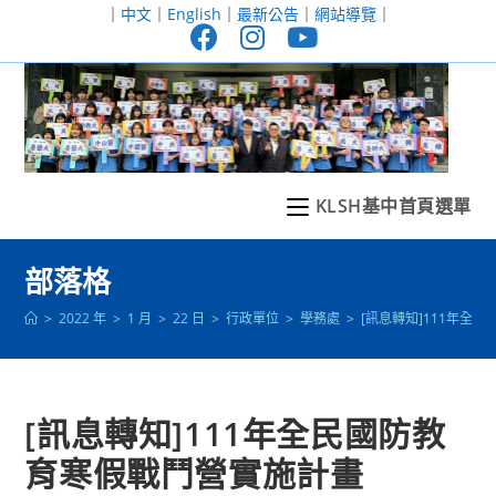
跳
｜
中文
｜
English
｜
最新公告
｜
網站導覽
｜
轉
至
主
要
內
容
KLSH基中首頁選單
部落格
>
2022 年
>
1 月
>
22 日
>
行政單位
>
學務處
>
[訊息轉知]111年全
[訊息轉知]111年全民國防教
育寒假戰鬥營實施計畫