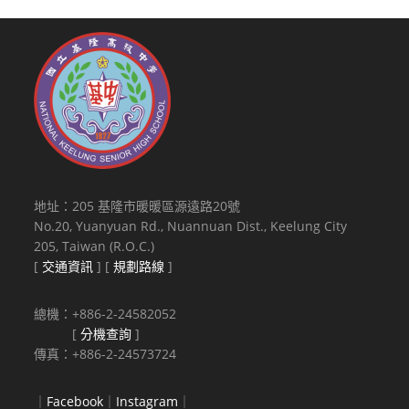
地址：205 基隆市暖暖區源遠路20號
No.20, Yuanyuan Rd., Nuannuan Dist., Keelung City
205, Taiwan (R.O.C.)
[
交通資訊
] [
規劃路線
]
總機：+886-2-24582052
[
分機查詢
]
傳真：+886-2-24573724
｜
Facebook
｜
Instagram
｜