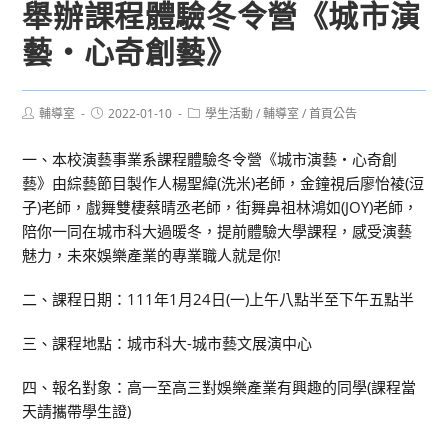
舉辦課程體驗冬令營《城市演
藝‧心奇創藝》
Post
Post
Post
輔導室
2022-01-10
學生活動
/
輔導室
/
首頁公告
author:
published:
category:
一、本校演藝事業系課程體驗冬令營《城市演藝‧心奇創
藝》由綜藝節目製作人楊聖緯(洗米)老師，金鐘視后廖怡裬(浢
子)老師，戲舞雙棲蔡晴丞老師，街舞鼻祖林鴻如(JOY)老師，
陪你一同在城市科大過暖冬，提前體驗大學課程，感受演藝
魅力，未來娛樂產業的專業職人就是你!
二、課程日期：111年1月24日(一)上午八點半至下午五點半
三、課程地點：城市科大-城市藝文展演中心
四、報名對象：高一至高三對娛樂產業有興趣的同學(課程當
天請攜帶學生證)