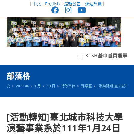
跳
｜
中文
｜
English
｜
最新公告
｜
網站導覽
｜
轉
至
主
要
內
容
KLSH基中首頁選單
部落格
>
2022 年
>
1 月
>
10 日
>
行政單位
>
輔導室
>
[活動轉知]臺北城市
[活動轉知]臺北城市科技大學
演藝事業系於111年1月24日