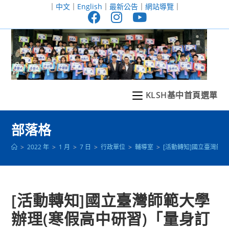
跳
｜
中文
｜
English
｜
最新公告
｜
網站導覽
｜
轉
至
主
要
內
容
KLSH基中首頁選單
部落格
>
2022 年
>
1 月
>
7 日
>
行政單位
>
輔導室
>
[活動轉知]國立臺灣師
[活動轉知]國立臺灣師範大學
辦理(寒假高中研習)「量身訂