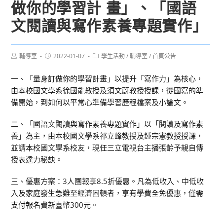
做你的學習計 畫」、「國語
文閱讀與寫作素養專題實作」
Post
Post
Post
輔導室
2022-01-07
學生活動
/
輔導室
/
首頁公告
author:
published:
category:
一、「量身訂做你的學習計畫」以提升「寫作力」為核心，
由本校國文學系徐國能教授及須文蔚教授授課，從國寫的準
備開始，到如何以平常心準備學習歷程檔案及小論文。
二、「國語文閱讀與寫作素養專題實作」以「閱讀及寫作素
養」為主，由本校國文學系祁立峰教授及鍾宗憲教授授課，
並請本校國文學系校友，現任三立電視台主播張齡予親自傳
授表達力秘訣。
三、優惠方案：3人團報享8.5折優惠。凡為低收入、中低收
入及家庭發生急難至經濟困頓者，享有學費全免優惠，僅需
支付報名費新臺幣300元。