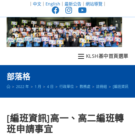
跳
｜
中文
｜
English
｜
最新公告
｜
網站導覽
｜
轉
至
主
要
內
容
KLSH基中首頁選單
部落格
>
2022 年
>
1 月
>
4 日
>
行政單位
>
教務處
>
註冊組
>
[編班資訊]
[編班資訊]高一、高二編班轉
班申請事宜