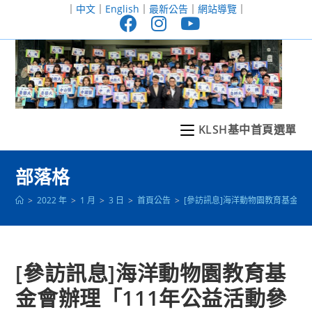
跳
｜
中文
｜
English
｜
最新公告
｜
網站導覽
｜
轉
至
主
要
內
容
KLSH基中首頁選單
部落格
>
2022 年
>
1 月
>
3 日
>
首頁公告
>
[參訪訊息]海洋動物園教育基金會
[參訪訊息]海洋動物園教育基
金會辦理「111年公益活動參