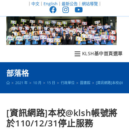
跳
｜
中文
｜
English
｜
最新公告
｜
網站導覽
｜
轉
至
主
要
內
容
KLSH基中首頁選單
部落格
>
2021 年
>
10 月
>
15 日
>
行政單位
>
圖書館
>
[資訊網路]本校@kls
[資訊網路]本校@klsh帳號將
於110/12/31停止服務