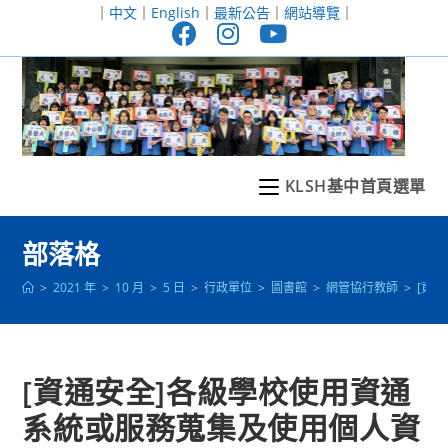
跳
｜
中文
｜
English
｜
最新公告
｜
網站導覽
｜
轉
至
主
要
內
容
KLSH基中首頁選單
部落格
>
2021 年
>
10 月
>
5 日
>
行政單位
>
圖書館
>
網管協行教師
>
[資
[資通安全]各級學校使用資通
系統或服務蒐集及使用個人資