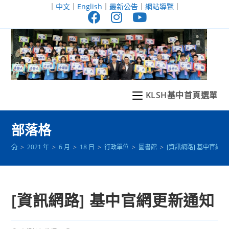
跳
｜
中文
｜
English
｜
最新公告
｜
網站導覽
｜
轉
至
主
要
內
容
KLSH基中首頁選單
部落格
>
2021 年
>
6 月
>
18 日
>
行政單位
>
圖書館
>
[資訊網路] 基中官網
[資訊網路] 基中官網更新通知