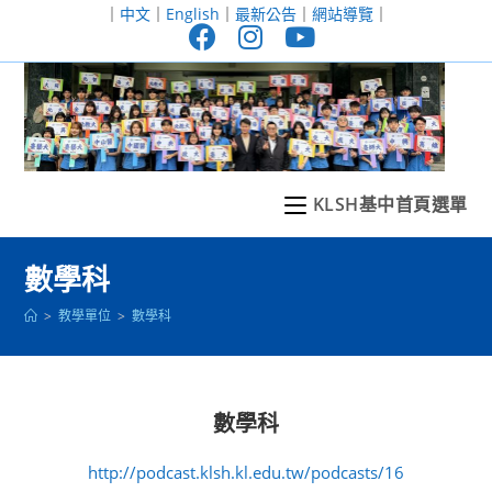
跳
｜
中文
｜
English
｜
最新公告
｜
網站導覽
｜
轉
至
主
要
內
容
KLSH基中首頁選單
數學科
>
教學單位
>
數學科
數學科
http://podcast.klsh.kl.edu.tw/podcasts/16