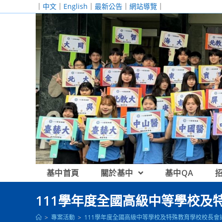
跳
｜
中文
｜
English
｜
最新公告
｜
網站導覽
｜
轉
至
主
要
內
容
基中首頁
關於基中
基中QA
111學年度全國高級中等學校及
>
專案活動
>
111學年度全國高級中等學校及特殊教育學校校長會