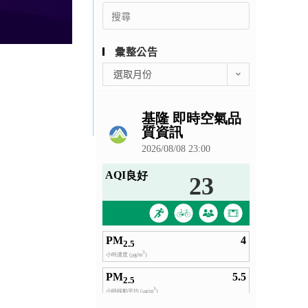
Search
for:
彙整公告
彙
選取月份
整
公
告