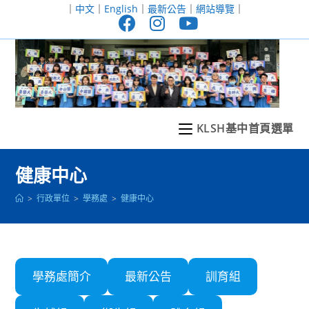
跳
｜
中文
｜
English
｜
最新公告
｜
網站導覽
｜
轉
至
主
要
內
容
KLSH基中首頁選單
健康中心
>
行政單位
>
學務處
>
健康中心
學務處簡介
最新公告
訓育組