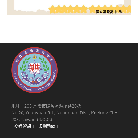
地址：205 基隆市暖暖區源遠路20號
No.20, Yuanyuan Rd., Nuannuan Dist., Keelung City
205, Taiwan (R.O.C.)
[
交通資訊
] [
規劃路線
]